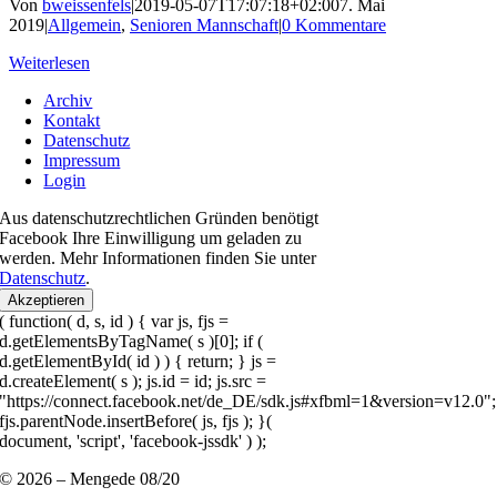
Von
bweissenfels
|
2019-05-07T17:07:18+02:00
7. Mai
2019
|
Allgemein
,
Senioren Mannschaft
|
0 Kommentare
Weiterlesen
Archiv
Kontakt
Datenschutz
Impressum
Login
Aus datenschutzrechtlichen Gründen benötigt
Facebook Ihre Einwilligung um geladen zu
werden. Mehr Informationen finden Sie unter
Datenschutz
.
Akzeptieren
( function( d, s, id ) { var js, fjs =
d.getElementsByTagName( s )[0]; if (
d.getElementById( id ) ) { return; } js =
d.createElement( s ); js.id = id; js.src =
"https://connect.facebook.net/de_DE/sdk.js#xfbml=1&version=v12.0";
fjs.parentNode.insertBefore( js, fjs ); }(
document, 'script', 'facebook-jssdk' ) );
© 2026 – Mengede 08/20