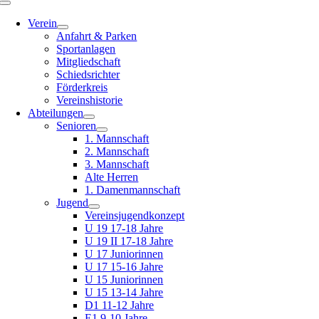
Toggle
Navigation
Verein
Anfahrt & Parken
Sportanlagen
Mitgliedschaft
Schiedsrichter
Förderkreis
Vereinshistorie
Abteilungen
Senioren
1. Mannschaft
2. Mannschaft
3. Mannschaft
Alte Herren
1. Damenmannschaft
Jugend
Vereinsjugendkonzept
U 19 17-18 Jahre
U 19 II 17-18 Jahre
U 17 Juniorinnen
U 17 15-16 Jahre
U 15 Juniorinnen
U 15 13-14 Jahre
D1 11-12 Jahre
E1 9-10 Jahre