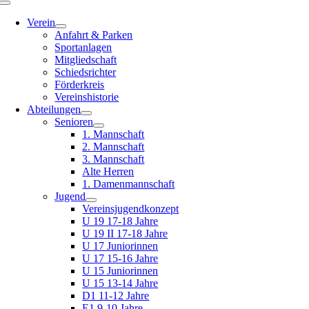
Toggle
Navigation
Verein
Anfahrt & Parken
Sportanlagen
Mitgliedschaft
Schiedsrichter
Förderkreis
Vereinshistorie
Abteilungen
Senioren
1. Mannschaft
2. Mannschaft
3. Mannschaft
Alte Herren
1. Damenmannschaft
Jugend
Vereinsjugendkonzept
U 19 17-18 Jahre
U 19 II 17-18 Jahre
U 17 Juniorinnen
U 17 15-16 Jahre
U 15 Juniorinnen
U 15 13-14 Jahre
D1 11-12 Jahre
E1 9-10 Jahre