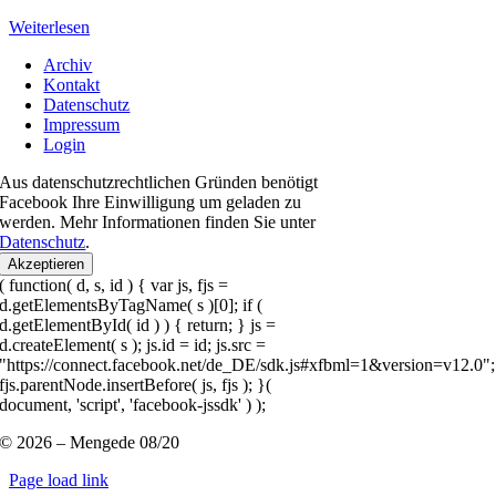
Weiterlesen
Archiv
Kontakt
Datenschutz
Impressum
Login
Aus datenschutzrechtlichen Gründen benötigt
Facebook Ihre Einwilligung um geladen zu
werden. Mehr Informationen finden Sie unter
Datenschutz
.
Akzeptieren
( function( d, s, id ) { var js, fjs =
d.getElementsByTagName( s )[0]; if (
d.getElementById( id ) ) { return; } js =
d.createElement( s ); js.id = id; js.src =
"https://connect.facebook.net/de_DE/sdk.js#xfbml=1&version=v12.0";
fjs.parentNode.insertBefore( js, fjs ); }(
document, 'script', 'facebook-jssdk' ) );
© 2026 – Mengede 08/20
Page load link