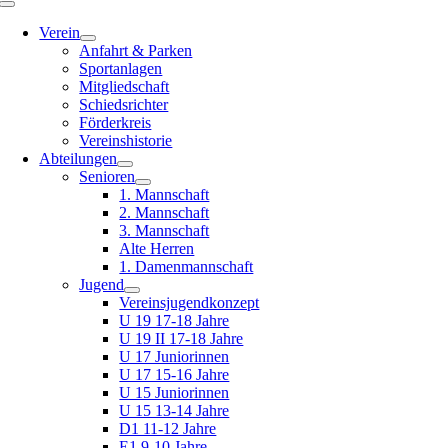
Toggle
Navigation
Verein
Anfahrt & Parken
Sportanlagen
Mitgliedschaft
Schiedsrichter
Förderkreis
Vereinshistorie
Abteilungen
Senioren
1. Mannschaft
2. Mannschaft
3. Mannschaft
Alte Herren
1. Damenmannschaft
Jugend
Vereinsjugendkonzept
U 19 17-18 Jahre
U 19 II 17-18 Jahre
U 17 Juniorinnen
U 17 15-16 Jahre
U 15 Juniorinnen
U 15 13-14 Jahre
D1 11-12 Jahre
E1 9-10 Jahre