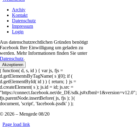
Archiv
Kontakt
Datenschutz
Impressum
Login
Aus datenschutzrechtlichen Gründen benötigt
Facebook Ihre Einwilligung um geladen zu
werden. Mehr Informationen finden Sie unter
Datenschutz
.
Akzeptieren
( function( d, s, id ) { var js, fjs =
d.getElementsByTagName( s )[0]; if (
d.getElementById( id ) ) { return; } js =
d.createElement( s ); js.id = id; js.src =
"https://connect.facebook.net/de_DE/sdk.js#xfbml=1&version=v12.0";
fjs.parentNode.insertBefore( js, fjs ); }(
document, 'script', 'facebook-jssdk' ) );
© 2026 – Mengede 08/20
Page load link
Nach
oben