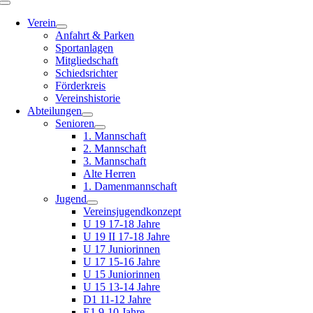
Toggle
Navigation
Verein
Anfahrt & Parken
Sportanlagen
Mitgliedschaft
Schiedsrichter
Förderkreis
Vereinshistorie
Abteilungen
Senioren
1. Mannschaft
2. Mannschaft
3. Mannschaft
Alte Herren
1. Damenmannschaft
Jugend
Vereinsjugendkonzept
U 19 17-18 Jahre
U 19 II 17-18 Jahre
U 17 Juniorinnen
U 17 15-16 Jahre
U 15 Juniorinnen
U 15 13-14 Jahre
D1 11-12 Jahre
E1 9-10 Jahre