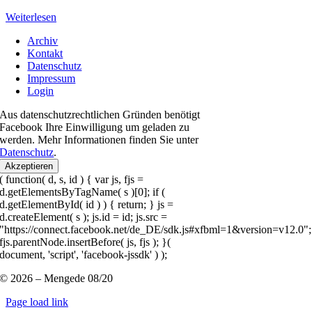
Weiterlesen
Archiv
Kontakt
Datenschutz
Impressum
Login
Aus datenschutzrechtlichen Gründen benötigt
Facebook Ihre Einwilligung um geladen zu
werden. Mehr Informationen finden Sie unter
Datenschutz
.
Akzeptieren
( function( d, s, id ) { var js, fjs =
d.getElementsByTagName( s )[0]; if (
d.getElementById( id ) ) { return; } js =
d.createElement( s ); js.id = id; js.src =
"https://connect.facebook.net/de_DE/sdk.js#xfbml=1&version=v12.0";
fjs.parentNode.insertBefore( js, fjs ); }(
document, 'script', 'facebook-jssdk' ) );
© 2026 – Mengede 08/20
Page load link