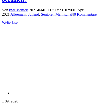
Von
bweissenfels
|
2021-04-01T13:13:23+02:00
1. April
2021
|
Allgemein
,
Jugend
,
Senioren Mannschaft
|
0 Kommentare
Weiterlesen
1
09, 2020