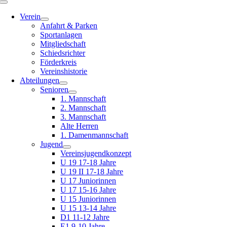
Toggle
Navigation
Verein
Anfahrt & Parken
Sportanlagen
Mitgliedschaft
Schiedsrichter
Förderkreis
Vereinshistorie
Abteilungen
Senioren
1. Mannschaft
2. Mannschaft
3. Mannschaft
Alte Herren
1. Damenmannschaft
Jugend
Vereinsjugendkonzept
U 19 17-18 Jahre
U 19 II 17-18 Jahre
U 17 Juniorinnen
U 17 15-16 Jahre
U 15 Juniorinnen
U 15 13-14 Jahre
D1 11-12 Jahre
E1 9-10 Jahre