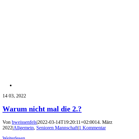
14
03, 2022
Warum nicht mal die 2.?
Von
bweissenfels
|
2022-03-14T19:20:11+02:00
14. März
2022
|
Allgemein
,
Senioren Mannschaft
|
1 Kommentar
Weiterlesen