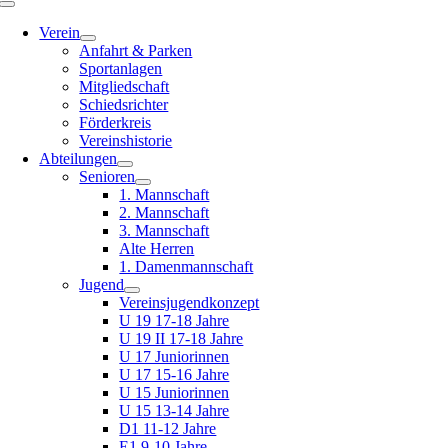
Toggle
Navigation
Verein
Anfahrt & Parken
Sportanlagen
Mitgliedschaft
Schiedsrichter
Förderkreis
Vereinshistorie
Abteilungen
Senioren
1. Mannschaft
2. Mannschaft
3. Mannschaft
Alte Herren
1. Damenmannschaft
Jugend
Vereinsjugendkonzept
U 19 17-18 Jahre
U 19 II 17-18 Jahre
U 17 Juniorinnen
U 17 15-16 Jahre
U 15 Juniorinnen
U 15 13-14 Jahre
D1 11-12 Jahre
E1 9-10 Jahre