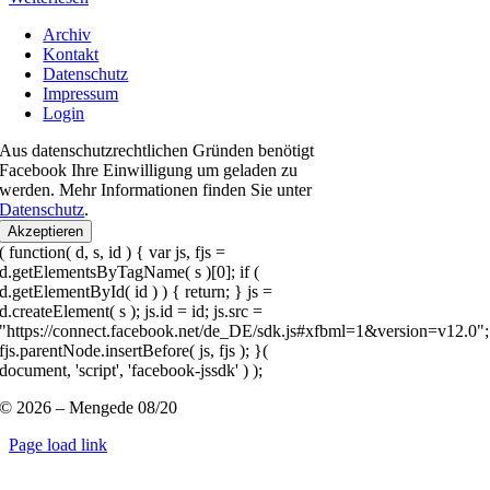
Archiv
Kontakt
Datenschutz
Impressum
Login
Aus datenschutzrechtlichen Gründen benötigt
Facebook Ihre Einwilligung um geladen zu
werden. Mehr Informationen finden Sie unter
Datenschutz
.
Akzeptieren
( function( d, s, id ) { var js, fjs =
d.getElementsByTagName( s )[0]; if (
d.getElementById( id ) ) { return; } js =
d.createElement( s ); js.id = id; js.src =
"https://connect.facebook.net/de_DE/sdk.js#xfbml=1&version=v12.0";
fjs.parentNode.insertBefore( js, fjs ); }(
document, 'script', 'facebook-jssdk' ) );
© 2026 – Mengede 08/20
Page load link
Nach
oben