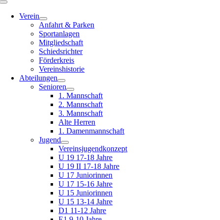
Toggle
Navigation
Verein
Anfahrt & Parken
Sportanlagen
Mitgliedschaft
Schiedsrichter
Förderkreis
Vereinshistorie
Abteilungen
Senioren
1. Mannschaft
2. Mannschaft
3. Mannschaft
Alte Herren
1. Damenmannschaft
Jugend
Vereinsjugendkonzept
U 19 17-18 Jahre
U 19 II 17-18 Jahre
U 17 Juniorinnen
U 17 15-16 Jahre
U 15 Juniorinnen
U 15 13-14 Jahre
D1 11-12 Jahre
E1 9-10 Jahre