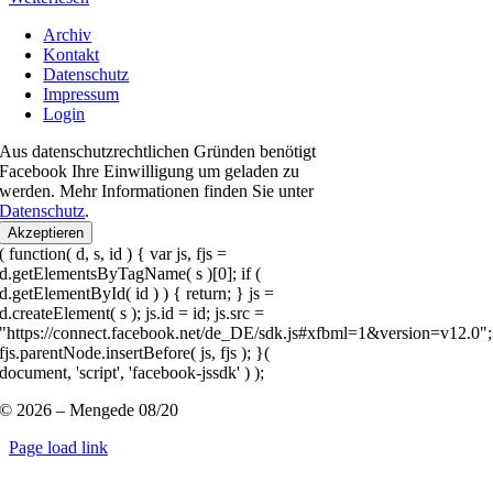
Archiv
Kontakt
Datenschutz
Impressum
Login
Aus datenschutzrechtlichen Gründen benötigt
Facebook Ihre Einwilligung um geladen zu
werden. Mehr Informationen finden Sie unter
Datenschutz
.
Akzeptieren
( function( d, s, id ) { var js, fjs =
d.getElementsByTagName( s )[0]; if (
d.getElementById( id ) ) { return; } js =
d.createElement( s ); js.id = id; js.src =
"https://connect.facebook.net/de_DE/sdk.js#xfbml=1&version=v12.0";
fjs.parentNode.insertBefore( js, fjs ); }(
document, 'script', 'facebook-jssdk' ) );
© 2026 – Mengede 08/20
Page load link
Nach
oben