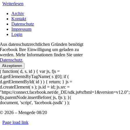
Weiterlesen
Archiv
Kontakt
Datenschutz
Impressum
Login
Aus datenschutzrechtlichen Gründen benötigt
Facebook Ihre Einwilligung um geladen zu
werden. Mehr Informationen finden Sie unter
Datenschutz
.
Akzeptieren
( function( d, s, id ) { var js, fjs =
d.getElementsByTagName( s )[0]; if (
d.getElementById( id ) ) { return; } js =
d.createElement( s ); js.id = id; js.src =
"https://connect.facebook.net/de_DE/sdk.js#xfbml=1&version=v12.0";
fjs.parentNode.insertBefore( js, fjs ); }(
document, 'script', 'facebook-jssdk' ) );
© 2026 – Mengede 08/20
Page load link
Nach