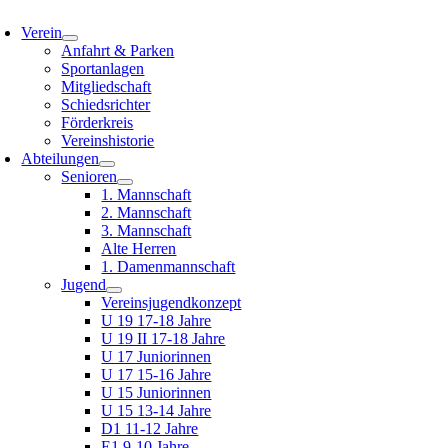
oggle
avigation
Verein
Anfahrt & Parken
Sportanlagen
Mitgliedschaft
Schiedsrichter
Förderkreis
Vereinshistorie
Abteilungen
Senioren
1. Mannschaft
2. Mannschaft
3. Mannschaft
Alte Herren
1. Damenmannschaft
Jugend
Vereinsjugendkonzept
U 19 17-18 Jahre
U 19 II 17-18 Jahre
U 17 Juniorinnen
U 17 15-16 Jahre
U 15 Juniorinnen
U 15 13-14 Jahre
D1 11-12 Jahre
E1 9-10 Jahre