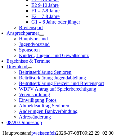
E2 9-10 Jahre
F1 – 7-8 Jahre
F2 – 7-8 Jahre
G1 – 6 Jahre oder jünger
Breitensport
Ansprechpartner
Hauptvorstand
Jugendvorstand
Sponsoren
Kinder-, Jugend- und Gewaltschutz
Ergebnisse & Termine
Download
Beitrittserklärung Senioren
Beitrittserklärung Jugendabteilung
Beitrittserklärung Freizeit- und Breitensport
WDFV Antrag auf Spielerberechtigung
Vereinsordnung
Einwilligung Fotos
Abmeldeauftrag Senioren
Änderungen Bankverbindung
Adressänderung
08/20-Onlineshop
Hauptvorstand
pweissenfels
2026-07-08T09:22:29+02:00