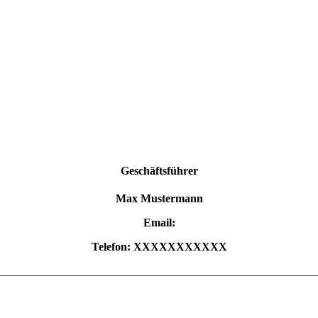
Geschäftsführer
Max Mustermann
Email:
T
elefon: XXXXXXXXXXX
________________________________________________________