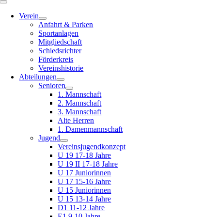
Toggle
Navigation
Verein
Anfahrt & Parken
Sportanlagen
Mitgliedschaft
Schiedsrichter
Förderkreis
Vereinshistorie
Abteilungen
Senioren
1. Mannschaft
2. Mannschaft
3. Mannschaft
Alte Herren
1. Damenmannschaft
Jugend
Vereinsjugendkonzept
U 19 17-18 Jahre
U 19 II 17-18 Jahre
U 17 Juniorinnen
U 17 15-16 Jahre
U 15 Juniorinnen
U 15 13-14 Jahre
D1 11-12 Jahre
E1 9-10 Jahre