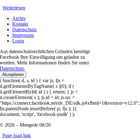
Weiterlesen
Archiv
Kontakt
Datenschutz
Impressum
Login
Aus datenschutzrechtlichen Gründen benötigt
Facebook Ihre Einwilligung um geladen zu
werden. Mehr Informationen finden Sie unter
Datenschutz
.
Akzeptieren
( function( d, s, id ) { var js, fjs =
d.getElementsByTagName( s )[0]; if (
d.getElementById( id ) ) { return; } js =
d.createElement( s ); js.id = id; js.src =
"https://connect.facebook.net/de_DE/sdk.js#xfbml=1&version=v12.0";
fjs.parentNode.insertBefore( js, fjs ); }(
document, 'script', 'facebook-jssdk' ) );
© 2026 – Mengede 08/20
Page load link