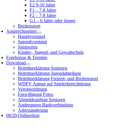
E2 9-10 Jahre
F1 – 7-8 Jahre
F2 – 7-8 Jahre
G1 – 6 Jahre oder jünger
Breitensport
Ansprechpartner
Hauptvorstand
Jugendvorstand
Sponsoren
Kinder-, Jugend- und Gewaltschutz
Ergebnisse & Termine
Download
Beitrittserklärung Senioren
Beitrittserklärung Jugendabteilung
Beitrittserklärung Freizeit- und Breitensport
WDFV Antrag auf Spielerberechtigung
Vereinsordnung
Einwilligung Fotos
Abmeldeauftrag Senioren
Änderungen Bankverbindung
Adressänderung
08/20-Onlineshop