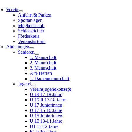
oggle
avigation
Verein
Anfahrt & Parken
Sportanlagen
Mitgliedschaft
Schiedsrichter
Förderkreis
Vereinshistorie
Abteilungen
Senioren
1. Mannschaft
2. Mannschaft
3. Mannschaft
Alte Herren
1. Damenmannschaft
Jugend
Vereinsjugendkonzept
U 19 17-18 Jahre
U 19 II 17-18 Jahre
U 17 Juniorinnen
U 17 15-16 Jahre
U 15 Juniorinnen
U 15 13-14 Jahre
D1 11-12 Jahre
E1 9-10 Jahre