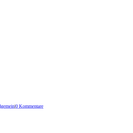
lgemein
|
0 Kommentare