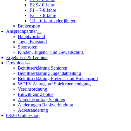
E2 9-10 Jahre
F1 – 7-8 Jahre
F2 – 7-8 Jahre
G1 – 6 Jahre oder jünger
Breitensport
Ansprechpartner
Hauptvorstand
Jugendvorstand
Sponsoren
Kinder-, Jugend- und Gewaltschutz
Ergebnisse & Termine
Download
Beitrittserklärung Senioren
Beitrittserklärung Jugendabteilung
Beitrittserklärung Freizeit- und Breitensport
WDFV Antrag auf Spielerberechtigung
Vereinsordnung
Einwilligung Fotos
Abmeldeauftrag Senioren
Änderungen Bankverbindung
Adressänderung
08/20-Onlineshop