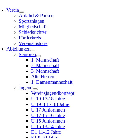
oggle
avigation
Verein
Anfahrt & Parken
Sportanlagen
Mitgliedschaft
Schiedsrichter
Förderkreis
Vereinshistorie
Abteilungen
Senioren
1. Mannschaft
2. Mannschaft
3. Mannschaft
Alte Herren
1. Damenmannschaft
Jugend
Vereinsjugendkonzept
U 19 17-18 Jahre
U 19 II 17-18 Jahre
U 17 Juniorinnen
U 17 15-16 Jahre
U 15 Juniorinnen
U 15 13-14 Jahre
D1 11-12 Jahre
E1 9-10 Jahre