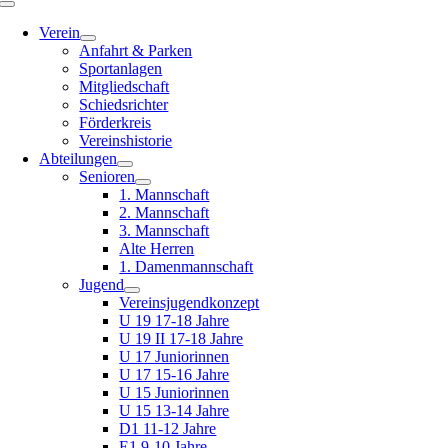
Toggle
Navigation
Verein
Anfahrt & Parken
Sportanlagen
Mitgliedschaft
Schiedsrichter
Förderkreis
Vereinshistorie
Abteilungen
Senioren
1. Mannschaft
2. Mannschaft
3. Mannschaft
Alte Herren
1. Damenmannschaft
Jugend
Vereinsjugendkonzept
U 19 17-18 Jahre
U 19 II 17-18 Jahre
U 17 Juniorinnen
U 17 15-16 Jahre
U 15 Juniorinnen
U 15 13-14 Jahre
D1 11-12 Jahre
E1 9-10 Jahre