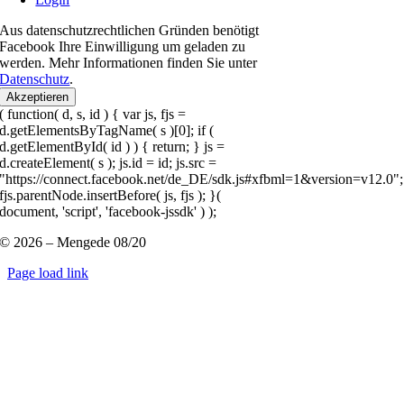
Aus datenschutzrechtlichen Gründen benötigt
Facebook Ihre Einwilligung um geladen zu
werden. Mehr Informationen finden Sie unter
Datenschutz
.
Akzeptieren
( function( d, s, id ) { var js, fjs =
d.getElementsByTagName( s )[0]; if (
d.getElementById( id ) ) { return; } js =
d.createElement( s ); js.id = id; js.src =
"https://connect.facebook.net/de_DE/sdk.js#xfbml=1&version=v12.0";
fjs.parentNode.insertBefore( js, fjs ); }(
document, 'script', 'facebook-jssdk' ) );
© 2026 – Mengede 08/20
Page load link
Nach
oben