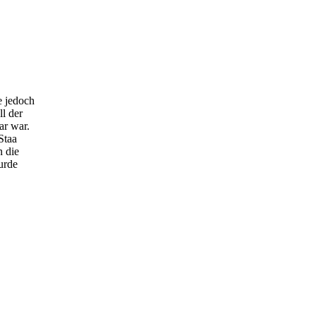
e jedoch
l der
ar war.
Staa
n die
urde