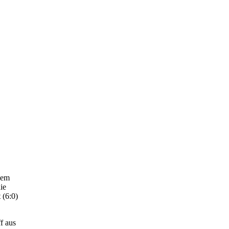
inem
ie
 (6:0)
f aus