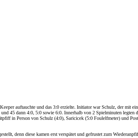
eeper auftauchte und das 3:0 erzielte. Initiator war Schulz, der mit e
4 und 45 dann 4:0, 5:0 sowie 6:0. Innerhalb von 2 Spielminuten legten d
iff in Person von Schulz (4:0), Saricicek (5:0 Foulelfmeter) und Post
estellt, denn diese kamen erst verspätet und gefrustet zum Wiederanpfif