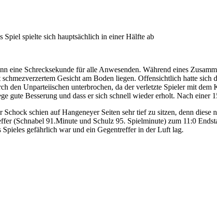
 Spiel spielte sich hauptsächlich in einer Hälfte ab
nn eine Schrecksekunde für alle Anwesenden. Während eines Zusammen
t schmezverzertem Gesicht am Boden liegen. Offensichtlich hatte sich 
rch den Unparteiischen unterbrochen, da der verletzte Spieler mit de
ge gute Besserung und dass er sich schnell wieder erholt. Nach einer 
r Schock schien auf Hangeneyer Seiten sehr tief zu sitzen, denn diese
effer (Schnabel 91.Minute und Schulz 95. Spielminute) zum 11:0 Ends
s Spieles gefährlich war und ein Gegentreffer in der Luft lag.