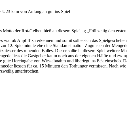
e U23 kam von Anfang an gut ins Spiel
s Motto der Rot-Gelben hieß an diesem Spieltag „Frühzeitig den ersten
es war ab Anpfiff zu erkennen und somit sollte sich das Spielgeschehe
s zur 12. Spielminute ehe eine Standardsituation Zugunsten der Menged
tzniesser des ruhenden Balles. Dieser sollte in diesem Spiel weitere Ma
ngede liess die Gastgeber kaum noch aus der eigenen Hälfte und zwingte
ne gute Hereingabe von Wies abnahm und überlegt ins Eck einschob. Dana
ngeder liessen für ca. 15 Minuten den Torhunger vermissen. Nach wie
rzweilig unterbrochen.