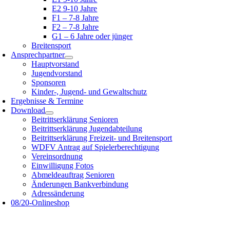
E2 9-10 Jahre
F1 – 7-8 Jahre
F2 – 7-8 Jahre
G1 – 6 Jahre oder jünger
Breitensport
Ansprechpartner
Hauptvorstand
Jugendvorstand
Sponsoren
Kinder-, Jugend- und Gewaltschutz
Ergebnisse & Termine
Download
Beitrittserklärung Senioren
Beitrittserklärung Jugendabteilung
Beitrittserklärung Freizeit- und Breitensport
WDFV Antrag auf Spielerberechtigung
Vereinsordnung
Einwilligung Fotos
Abmeldeauftrag Senioren
Änderungen Bankverbindung
Adressänderung
08/20-Onlineshop