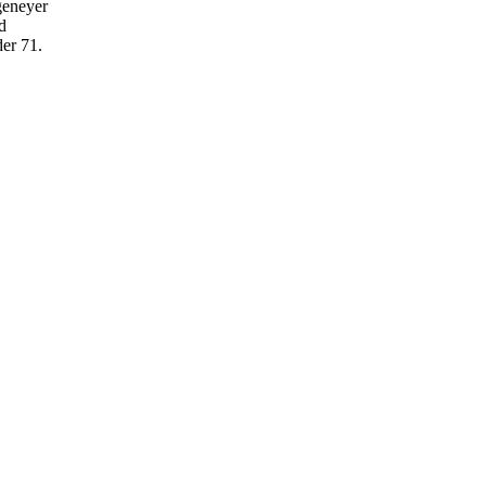
geneyer
d
der 71.