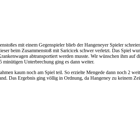
stoßes mit einem Gegenspieler blieb der Hangeneyer Spieler schreie
dieser beim Zusammenstoß mit Saricicek schwer verletzt. Das Spiel wu
m Krankenwagen abtransportiert werden musste. Wir wünschen ihm auf 
15 minütigen Unterbrechung ging es dann weiter.
 nahmen kaum noch am Spiel teil. So erzielte Mengede dann noch 2 weit
tand. Das Ergebnis ging völlig in Ordnung, da Hangeney zu keinem Ze