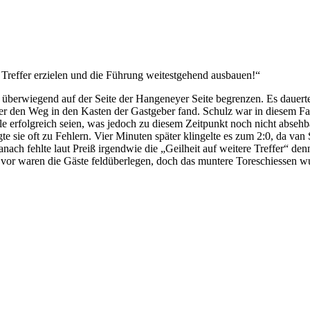
 Treffer erzielen und die Führung weitestgehend ausbauen!“
n überwiegend auf der Seite der Hangeneyer Seite begrenzen. Es dauert
er den Weg in den Kasten der Gastgeber fand. Schulz war in diesem Fal
le erfolgreich seien, was jedoch zu diesem Zeitpunkt noch nicht absehb
 sie oft zu Fehlern. Vier Minuten später klingelte es zum 2:0, da van 
ch fehlte laut Preiß irgendwie die „Geilheit auf weitere Treffer“ den
 vor waren die Gäste feldüberlegen, doch das muntere Toreschiessen w