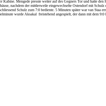
rer Kabine. Mengede presste weiter auf des Gegners Tor und hatte den H
häuse, nachdem der mittlerweile eingewechselte Ostendorf mit Schulz
schliessend Schulz zum 7:0 bediente. 5 Minuten später war van Staa ern
ielminute wurde Aksakal freistehend angespielt, der dann mit dem 9:0 