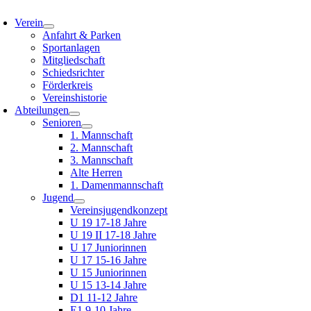
oggle
avigation
Verein
Anfahrt & Parken
Sportanlagen
Mitgliedschaft
Schiedsrichter
Förderkreis
Vereinshistorie
Abteilungen
Senioren
1. Mannschaft
2. Mannschaft
3. Mannschaft
Alte Herren
1. Damenmannschaft
Jugend
Vereinsjugendkonzept
U 19 17-18 Jahre
U 19 II 17-18 Jahre
U 17 Juniorinnen
U 17 15-16 Jahre
U 15 Juniorinnen
U 15 13-14 Jahre
D1 11-12 Jahre
E1 9-10 Jahre