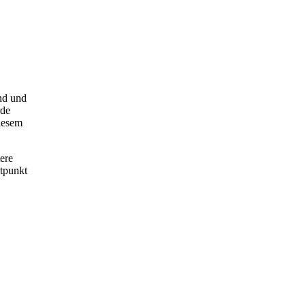
nd und
rde
diesem
ere
itpunkt