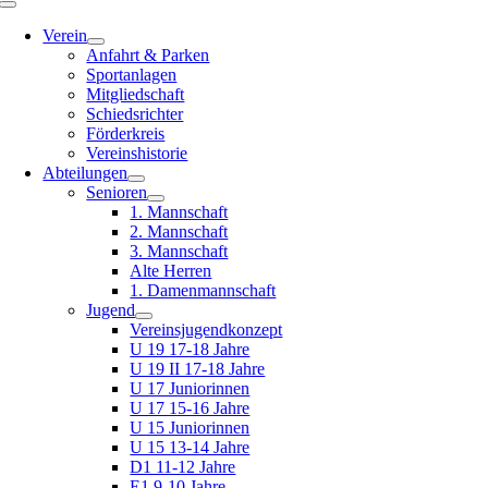
Toggle
Navigation
Verein
Anfahrt & Parken
Sportanlagen
Mitgliedschaft
Schiedsrichter
Förderkreis
Vereinshistorie
Abteilungen
Senioren
1. Mannschaft
2. Mannschaft
3. Mannschaft
Alte Herren
1. Damenmannschaft
Jugend
Vereinsjugendkonzept
U 19 17-18 Jahre
U 19 II 17-18 Jahre
U 17 Juniorinnen
U 17 15-16 Jahre
U 15 Juniorinnen
U 15 13-14 Jahre
D1 11-12 Jahre
E1 9-10 Jahre