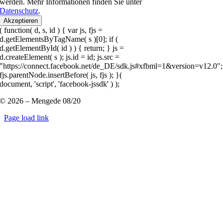
werden. Mehr Informationen finden Sie unter
Datenschutz
.
Akzeptieren
( function( d, s, id ) { var js, fjs =
d.getElementsByTagName( s )[0]; if (
d.getElementById( id ) ) { return; } js =
d.createElement( s ); js.id = id; js.src =
"https://connect.facebook.net/de_DE/sdk.js#xfbml=1&version=v12.0";
fjs.parentNode.insertBefore( js, fjs ); }(
document, 'script', 'facebook-jssdk' ) );
© 2026 – Mengede 08/20
Page load link
Nach
oben