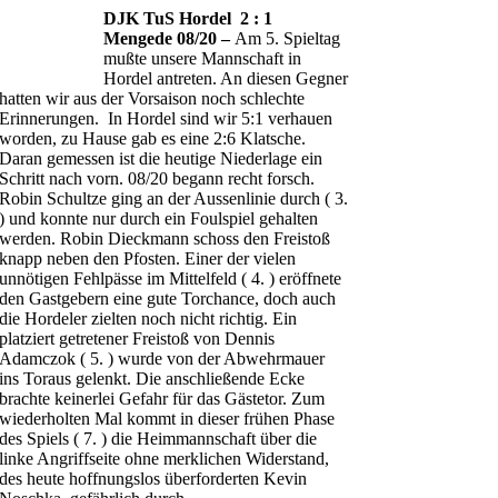
DJK TuS Hordel 2 : 1
Mengede 08/20 –
Am 5. Spieltag
mußte unsere Mannschaft in
Hordel antreten. An diesen Gegner
hatten wir aus der Vorsaison noch schlechte
Erinnerungen. In Hordel sind wir 5:1 verhauen
worden, zu Hause gab es eine 2:6 Klatsche.
Daran gemessen ist die heutige Niederlage ein
Schritt nach vorn. 08/20 begann recht forsch.
Robin Schultze ging an der Aussenlinie durch ( 3.
) und konnte nur durch ein Foulspiel gehalten
werden. Robin Dieckmann schoss den Freistoß
knapp neben den Pfosten. Einer der vielen
unnötigen Fehlpässe im Mittelfeld ( 4. ) eröffnete
den Gastgebern eine gute Torchance, doch auch
die Hordeler zielten noch nicht richtig. Ein
platziert getretener Freistoß von Dennis
Adamczok ( 5. ) wurde von der Abwehrmauer
ins Toraus gelenkt. Die anschließende Ecke
brachte keinerlei Gefahr für das Gästetor. Zum
wiederholten Mal kommt in dieser frühen Phase
des Spiels ( 7. ) die Heimmannschaft über die
linke Angriffseite ohne merklichen Widerstand,
des heute hoffnungslos überforderten Kevin