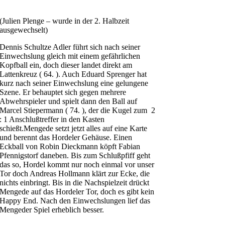
(Julien Plenge – wurde in der 2. Halbzeit
ausgewechselt)
Dennis Schultze Adler führt sich nach seiner
Einwechslung gleich mit einem gefährlichen
Kopfball ein, doch dieser landet direkt am
Lattenkreuz ( 64. ). Auch Eduard Sprenger hat
kurz nach seiner Einwechslung eine gelungene
Szene. Er behauptet sich gegen mehrere
Abwehrspieler und spielt dann den Ball auf
Marcel Stiepermann ( 74. ), der die Kugel zum 2
: 1 Anschlußtreffer in den Kasten
schießt.Mengede setzt jetzt alles auf eine Karte
und berennt das Hordeler Gehäuse. Einen
Eckball von Robin Dieckmann köpft Fabian
Pfennigstorf daneben. Bis zum Schlußpfiff geht
das so, Hordel kommt nur noch einmal vor unser
Tor doch Andreas Hollmann klärt zur Ecke, die
nichts einbringt. Bis in die Nachspielzeit drückt
Mengede auf das Hordeler Tor, doch es gibt kein
Happy End. Nach den Einwechslungen lief das
Mengeder Spiel erheblich besser.