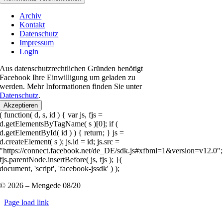
Archiv
Kontakt
Datenschutz
Impressum
Login
Aus datenschutzrechtlichen Gründen benötigt
Facebook Ihre Einwilligung um geladen zu
werden. Mehr Informationen finden Sie unter
Datenschutz
.
Akzeptieren
( function( d, s, id ) { var js, fjs =
d.getElementsByTagName( s )[0]; if (
d.getElementById( id ) ) { return; } js =
d.createElement( s ); js.id = id; js.src =
"https://connect.facebook.net/de_DE/sdk.js#xfbml=1&version=v12.0";
fjs.parentNode.insertBefore( js, fjs ); }(
document, 'script', 'facebook-jssdk' ) );
© 2026 – Mengede 08/20
Page load link
Nach
oben