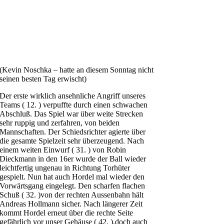
(Kevin Noschka – hatte an diesem Sonntag nicht
seinen besten Tag erwischt)
Der erste wirklich ansehnliche Angriff unseres
Teams ( 12. ) verpuffte durch einen schwachen
Abschluß. Das Spiel war über weite Strecken
sehr ruppig und zerfahren, von beiden
Mannschaften. Der Schiedsrichter agierte über
die gesamte Spielzeit sehr überzeugend. Nach
einem weiten Einwurf ( 31. ) von Robin
Dieckmann in den 16er wurde der Ball wieder
leichtfertig ungenau in Richtung Torhüter
gespielt. Nun hat auch Hordel mal wieder den
Vorwärtsgang eingelegt. Den scharfen flachen
Schuß ( 32. )von der rechten Aussenbahn hält
Andreas Hollmann sicher. Nach längerer Zeit
kommt Hordel erneut über die rechte Seite
gefährlich vor unser Gehäuse ( 42. ),doch auch