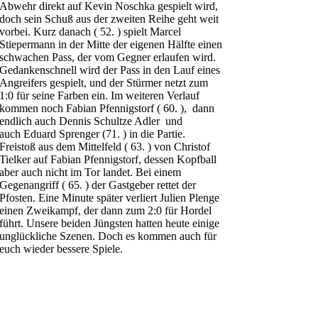
Abwehr direkt auf Kevin Noschka gespielt wird,
doch sein Schuß aus der zweiten Reihe geht weit
vorbei. Kurz danach ( 52. ) spielt Marcel
Stiepermann in der Mitte der eigenen Hälfte einen
schwachen Pass, der vom Gegner erlaufen wird.
Gedankenschnell wird der Pass in den Lauf eines
Angreifers gespielt, und der Stürmer netzt zum
1:0 für seine Farben ein. Im weiteren Verlauf
kommen noch Fabian Pfennigstorf ( 60. ), dann
endlich auch Dennis Schultze Adler und
auch Eduard Sprenger (71. ) in die Partie.
Freistoß aus dem Mittelfeld ( 63. ) von Christof
Tielker auf Fabian Pfennigstorf, dessen Kopfball
aber auch nicht im Tor landet. Bei einem
Gegenangriff ( 65. ) der Gastgeber rettet der
Pfosten. Eine Minute später verliert Julien Plenge
einen Zweikampf, der dann zum 2:0 für Hordel
führt. Unsere beiden Jüngsten hatten heute einige
unglückliche Szenen. Doch es kommen auch für
euch wieder bessere Spiele.