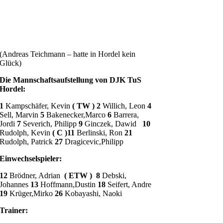
(Andreas Teichmann – hatte in Hordel kein
Glück)
Die Mannschaftsaufstellung von DJK TuS
Hordel:
1
Kampschäfer, Kevin
( TW )
2
Willich, Leon
4
Sell, Marvin
5
Bakenecker,Marco
6
Barrera,
Jordi
7
Severich, Philipp
9
Ginczek, Dawid
10
Rudolph, Kevin
( C )
11
Berlinski, Ron
21
Rudolph, Patrick
27
Dragicevic,Philipp
Einwechselspieler:
12
Brödner, Adrian
( ETW ) 8
Debski,
Johannes
13
Hoffmann,Dustin
18
Seifert, Andre
19
Krüger,Mirko
26
Kobayashi, Naoki
Trainer: