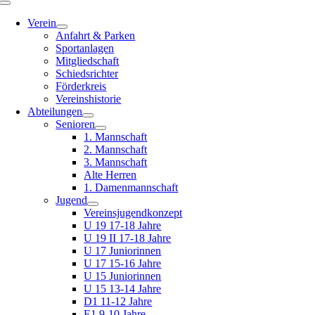
Toggle
Navigation
Verein
Anfahrt & Parken
Sportanlagen
Mitgliedschaft
Schiedsrichter
Förderkreis
Vereinshistorie
Abteilungen
Senioren
1. Mannschaft
2. Mannschaft
3. Mannschaft
Alte Herren
1. Damenmannschaft
Jugend
Vereinsjugendkonzept
U 19 17-18 Jahre
U 19 II 17-18 Jahre
U 17 Juniorinnen
U 17 15-16 Jahre
U 15 Juniorinnen
U 15 13-14 Jahre
D1 11-12 Jahre
E1 9-10 Jahre