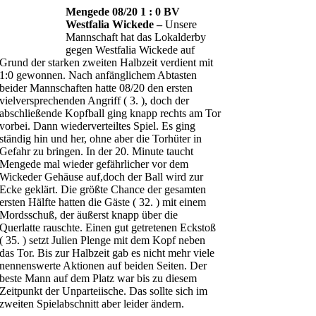
Mengede 08/20 1 : 0 BV
Westfalia Wickede –
Unsere
Mannschaft hat das Lokalderby
gegen Westfalia Wickede auf
Grund der starken zweiten Halbzeit verdient mit
1:0 gewonnen. Nach anfänglichem Abtasten
beider Mannschaften hatte 08/20 den ersten
vielversprechenden Angriff ( 3. ), doch der
abschließende Kopfball ging knapp rechts am Tor
vorbei. Dann wiederverteiltes Spiel. Es ging
ständig hin und her, ohne aber die Torhüter in
Gefahr zu bringen. In der 20. Minute taucht
Mengede mal wieder gefährlicher vor dem
Wickeder Gehäuse auf,doch der Ball wird zur
Ecke geklärt. Die größte Chance der gesamten
ersten Hälfte hatten die Gäste ( 32. ) mit einem
Mordsschuß, der äußerst knapp über die
Querlatte rauschte. Einen gut getretenen Eckstoß
( 35. ) setzt Julien Plenge mit dem Kopf neben
das Tor. Bis zur Halbzeit gab es nicht mehr viele
nennenswerte Aktionen auf beiden Seiten. Der
beste Mann auf dem Platz war bis zu diesem
Zeitpunkt der Unparteiische. Das sollte sich im
zweiten Spielabschnitt aber leider ändern.