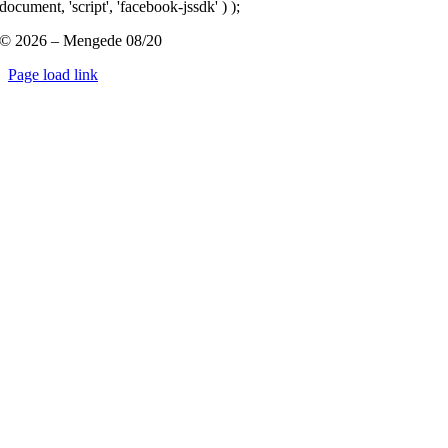
document, 'script', 'facebook-jssdk' ) );
© 2026 – Mengede 08/20
Page load link
Nach
oben