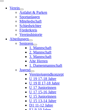
Toggle
Navigation
Verein
Anfahrt & Parken
Sportanlagen
Mitgliedschaft
Schiedsrichter
Förderkreis
Vereinshistorie
Abteilungen
Senioren
1. Mannschaft
2. Mannschaft
3. Mannschaft
Alte Herren
1. Damenmannschaft
Jugend
Vereinsjugendkonzept
U 19 17-18 Jahre
U 19 II 17-18 Jahre
U 17 Juniorinnen
U 17 15-16 Jahre
U 15 Juniorinnen
U 15 13-14 Jahre
D1 11-12 Jahre
E1 9-10 Jahre