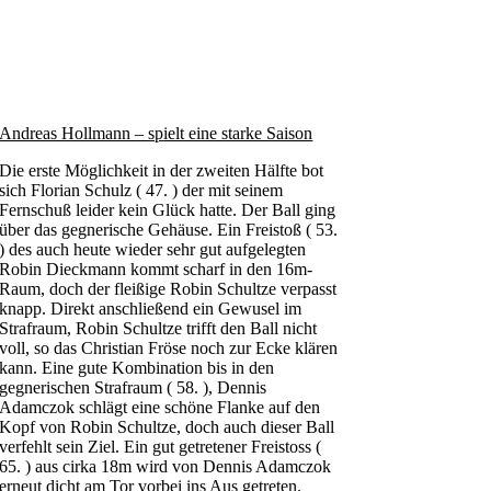
Andreas Hollmann – spielt eine starke Saison
Die erste Möglichkeit in der zweiten Hälfte bot
sich Florian Schulz ( 47. ) der mit seinem
Fernschuß leider kein Glück hatte. Der Ball ging
über das gegnerische Gehäuse. Ein Freistoß ( 53.
) des auch heute wieder sehr gut aufgelegten
Robin Dieckmann kommt scharf in den 16m-
Raum, doch der fleißige Robin Schultze verpasst
knapp. Direkt anschließend ein Gewusel im
Strafraum, Robin Schultze trifft den Ball nicht
voll, so das Christian Fröse noch zur Ecke klären
kann. Eine gute Kombination bis in den
gegnerischen Strafraum ( 58. ), Dennis
Adamczok schlägt eine schöne Flanke auf den
Kopf von Robin Schultze, doch auch dieser Ball
verfehlt sein Ziel. Ein gut getretener Freistoss (
65. ) aus cirka 18m wird von Dennis Adamczok
erneut dicht am Tor vorbei ins Aus getreten.