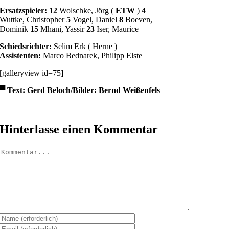
Ersatzspieler: 12
Wolschke, Jörg (
ETW
)
4
Wuttke, Christopher
5
Vogel, Daniel
8
Boeven,
Dominik
15
Mhani, Yassir
23
Iser, Maurice
Schiedsrichter:
Selim Erk ( Herne )
Assistenten:
Marco Bednarek, Philipp Elste
[galleryview id=75]
▀
Text: Gerd Beloch/Bilder: Bernd Weißenfels
Hinterlasse einen Kommentar
Kommentar