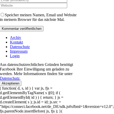
Speicher meinen Namen, Email und Website
in meinem Browser für das nächste Mal.
Archiv
Kontakt
Datenschutz
Impressum
Login
Aus datenschutzrechtlichen Gründen benötigt
Facebook Ihre Einwilligung um geladen zu
werden. Mehr Informationen finden Sie unter
Datenschutz
.
Akzeptieren
( function( d, s, id ) { var js, fjs =
d.getElementsByTagName( s )[0]; if (
d.getElementById( id ) ) { return; } js =
d.createElement( s ); js.id = id; js.src =
"https://connect.facebook.net/de_DE/sdk.js#xfbml=1&version=v12.0";
fjs.parentNode.insertBefore( js, fjs ); }(