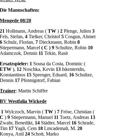
Die Mannschaften:
Mengede 08/20
21
Hollmann, Andreas (
TW
)
2
Plenge, Julien
3
Fels, Stefan,
4
Tielker, Christof
5
Cosgun, Ahmet
6
Schulz, Florian,
7
Dieckmann, Robin
8
Stiepermann, Marcel
(
C
) 9
Schultze, Robin
10
Adamczok, Dennis
11
Tekin, Rasit
Ersatzspieler: 1
Sousa da Costa, Dominic (
ETW
),
12
Noschka, Kevin
13
Iskenteridis,
Konstantinos
15
Sprenger, Eduard,
16
Schultze,
Dennis
17
Pfennigstorf, Fabian
Trainer
: Martin Schiffer
BV Westfalia Wickede
1
Wylczoch, Marvin (
TW
)
7
Fröse, Christian (
C
)
9
Stiepermann, Manuel
11
Toetz, Andreas
13
Zwahr, Benedikt,
14
Städter, Marcel
16
Schrade,
Tim
17
Yagli, Cem
18
Lmcademali, M.
20
Konya, Anil
24
Schott, Marko