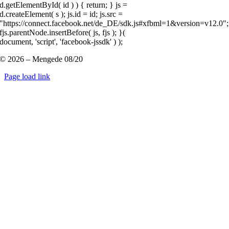
d.getElementById( id ) ) { return; } js =
d.createElement( s ); js.id = id; js.src =
"https://connect.facebook.net/de_DE/sdk.js#xfbml=1&version=v12.0";
fjs.parentNode.insertBefore( js, fjs ); }(
document, 'script', 'facebook-jssdk' ) );
© 2026 – Mengede 08/20
Page load link
Nach
oben