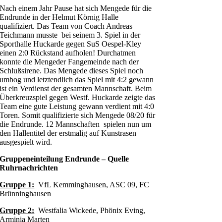
Nach einem Jahr Pause hat sich Mengede für die
Endrunde in der Helmut Körnig Halle
qualifiziert. Das Team von Coach Andreas
Teichmann musste bei seinem 3. Spiel in der
Sporthalle Huckarde gegen SuS Oespel-Kley
einen 2:0 Rückstand aufholen! Durchatmen
konnte die Mengeder Fangemeinde nach der
Schlußsirene. Das Mengede dieses Spiel noch
umbog und letztendlich das Spiel mit 4:2 gewann
ist ein Verdienst der gesamten Mannschaft. Beim
Überkreuzspiel gegen Westf. Huckarde zeigte das
Team eine gute Leistung gewann verdient mit 4:0
Toren. Somit qualifizierte sich Mengede 08/20 für
die Endrunde. 12 Mannschaften spielen nun um
den Hallentitel der erstmalig auf Kunstrasen
ausgespielt wird.
Gruppeneinteilung Endrunde – Quelle
Ruhrnachrichten
Gruppe 1:
VfL Kemminghausen, ASC 09, FC
Brünninghausen
Gruppe 2:
Westfalia Wickede, Phönix Eving,
Arminia Marten