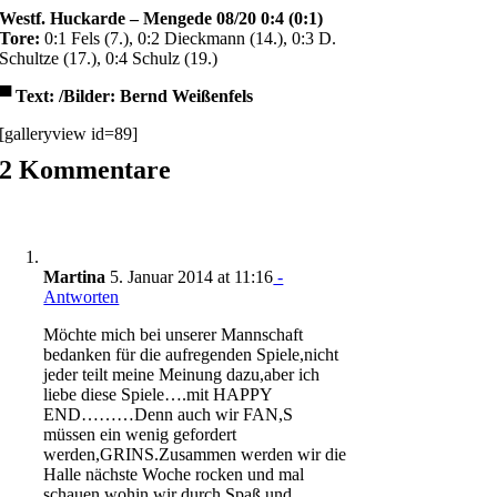
Westf. Huckarde – Mengede 08/20 0:4 (0:1)
Tore:
0:1 Fels (7.), 0:2 Dieckmann (14.), 0:3 D.
Schultze (17.), 0:4 Schulz (19.)
▀
Text: /Bilder: Bernd Weißenfels
[galleryview id=89]
2 Kommentare
Martina
5. Januar 2014 at 11:16
-
Antworten
Möchte mich bei unserer Mannschaft
bedanken für die aufregenden Spiele,nicht
jeder teilt meine Meinung dazu,aber ich
liebe diese Spiele….mit HAPPY
END………Denn auch wir FAN,S
müssen ein wenig gefordert
werden,GRINS.Zusammen werden wir die
Halle nächste Woche rocken und mal
schauen wohin wir durch Spaß und