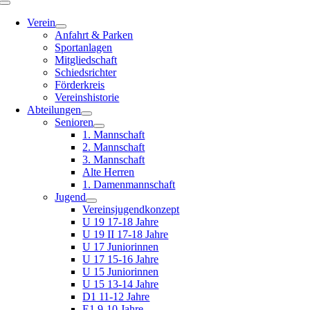
Toggle
Navigation
Verein
Anfahrt & Parken
Sportanlagen
Mitgliedschaft
Schiedsrichter
Förderkreis
Vereinshistorie
Abteilungen
Senioren
1. Mannschaft
2. Mannschaft
3. Mannschaft
Alte Herren
1. Damenmannschaft
Jugend
Vereinsjugendkonzept
U 19 17-18 Jahre
U 19 II 17-18 Jahre
U 17 Juniorinnen
U 17 15-16 Jahre
U 15 Juniorinnen
U 15 13-14 Jahre
D1 11-12 Jahre
E1 9-10 Jahre