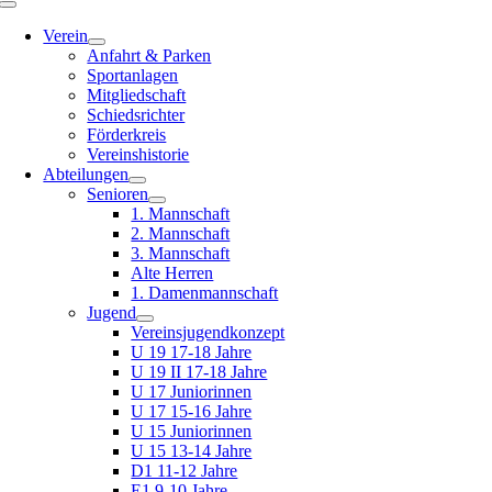
Toggle
Navigation
Verein
Anfahrt & Parken
Sportanlagen
Mitgliedschaft
Schiedsrichter
Förderkreis
Vereinshistorie
Abteilungen
Senioren
1. Mannschaft
2. Mannschaft
3. Mannschaft
Alte Herren
1. Damenmannschaft
Jugend
Vereinsjugendkonzept
U 19 17-18 Jahre
U 19 II 17-18 Jahre
U 17 Juniorinnen
U 17 15-16 Jahre
U 15 Juniorinnen
U 15 13-14 Jahre
D1 11-12 Jahre
E1 9-10 Jahre