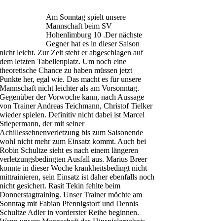
Am Sonntag spielt unsere
Mannschaft beim SV
Hohenlimburg 10 .Der nächste
Gegner hat es in dieser Saison
nicht leicht. Zur Zeit steht er abgeschlagen auf
dem letzten Tabellenplatz. Um noch eine
theoretische Chance zu haben müssen jetzt
Punkte her, egal wie. Das macht es für unsere
Mannschaft nicht leichter als am Vorsonntag.
Gegenüber der Vorwoche kann, nach Aussage
von Trainer Andreas Teichmann, Christof Tielker
wieder spielen. Definitiv nicht dabei ist Marcel
Stiepermann, der mit seiner
Achillessehnenverletzung bis zum Saisonende
wohl nicht mehr zum Einsatz kommt. Auch bei
Robin Schultze sieht es nach einem längeren
verletzungsbedingten Ausfall aus. Marius Breer
konnte in dieser Woche krankheitsbedingt nicht
mittrainieren, sein Einsatz ist daher ebenfalls noch
nicht gesichert. Rasit Tekin fehlte beim
Donnerstagtraining. Unser Trainer möchte am
Sonntag mit Fabian Pfennigstorf und Dennis
Schultze Adler in vorderster Reihe beginnen.