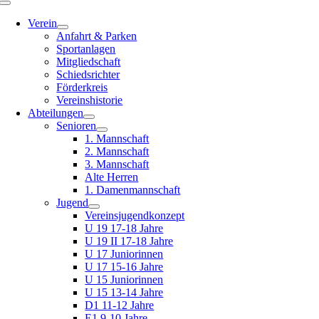
Toggle
Navigation
Verein
Anfahrt & Parken
Sportanlagen
Mitgliedschaft
Schiedsrichter
Förderkreis
Vereinshistorie
Abteilungen
Senioren
1. Mannschaft
2. Mannschaft
3. Mannschaft
Alte Herren
1. Damenmannschaft
Jugend
Vereinsjugendkonzept
U 19 17-18 Jahre
U 19 II 17-18 Jahre
U 17 Juniorinnen
U 17 15-16 Jahre
U 15 Juniorinnen
U 15 13-14 Jahre
D1 11-12 Jahre
E1 9-10 Jahre