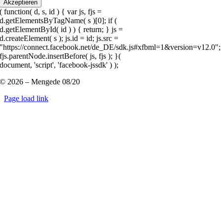
Akzeptieren
( function( d, s, id ) { var js, fjs =
d.getElementsByTagName( s )[0]; if (
d.getElementById( id ) ) { return; } js =
d.createElement( s ); js.id = id; js.src =
"https://connect.facebook.net/de_DE/sdk.js#xfbml=1&version=v12.0";
fjs.parentNode.insertBefore( js, fjs ); }(
document, 'script', 'facebook-jssdk' ) );
© 2026 – Mengede 08/20
Page load link
Nach
oben