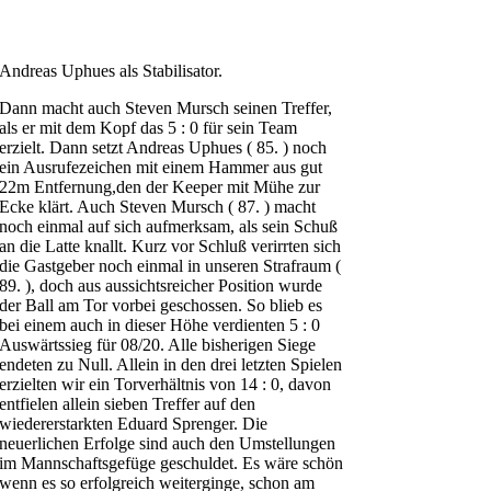
Andreas Uphues als Stabilisator.
Dann macht auch Steven Mursch seinen Treffer,
als er mit dem Kopf das 5 : 0 für sein Team
erzielt. Dann setzt Andreas Uphues ( 85. ) noch
ein Ausrufezeichen mit einem Hammer aus gut
22m Entfernung,den der Keeper mit Mühe zur
Ecke klärt. Auch Steven Mursch ( 87. ) macht
noch einmal auf sich aufmerksam, als sein Schuß
an die Latte knallt. Kurz vor Schluß verirrten sich
die Gastgeber noch einmal in unseren Strafraum (
89. ), doch aus aussichtsreicher Position wurde
der Ball am Tor vorbei geschossen. So blieb es
bei einem auch in dieser Höhe verdienten 5 : 0
Auswärtssieg für 08/20. Alle bisherigen Siege
endeten zu Null. Allein in den drei letzten Spielen
erzielten wir ein Torverhältnis von 14 : 0, davon
entfielen allein sieben Treffer auf den
wiedererstarkten Eduard Sprenger. Die
neuerlichen Erfolge sind auch den Umstellungen
im Mannschaftsgefüge geschuldet. Es wäre schön
wenn es so erfolgreich weiterginge, schon am