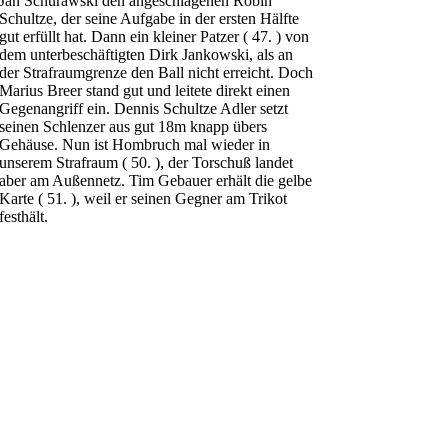
Jan Schurawski den angeschlagenen Robin
Schultze, der seine Aufgabe in der ersten Hälfte
gut erfüllt hat. Dann ein kleiner Patzer ( 47. ) von
dem unterbeschäftigten Dirk Jankowski, als an
der Strafraumgrenze den Ball nicht erreicht. Doch
Marius Breer stand gut und leitete direkt einen
Gegenangriff ein. Dennis Schultze Adler setzt
seinen Schlenzer aus gut 18m knapp übers
Gehäuse. Nun ist Hombruch mal wieder in
unserem Strafraum ( 50. ), der Torschuß landet
aber am Außennetz. Tim Gebauer erhält die gelbe
Karte ( 51. ), weil er seinen Gegner am Trikot
festhält.