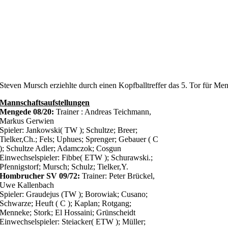
Steven Mursch erziehlte durch einen Kopfballtreffer das 5. Tor für Me
Mannschaftsaufstellungen
Mengede 08/20:
Trainer : Andreas Teichmann,
Markus Gerwien
Spieler: Jankowski( TW ); Schultze; Breer;
Tielker,Ch.; Fels; Uphues; Sprenger; Gebauer ( C
); Schultze Adler; Adamczok; Cosgun
Einwechselspieler: Fibbe( ETW ); Schurawski.;
Pfennigstorf; Mursch; Schulz; Tielker,Y.
Hombrucher SV 09/72:
Trainer: Peter Brückel,
Uwe Kallenbach
Spieler: Graudejus (TW ); Borowiak; Cusano;
Schwarze; Heuft ( C ); Kaplan; Rotgang;
Menneke; Stork; El Hossaini; Grünscheidt
Einwechselspieler: Steiacker( ETW ); Müller;