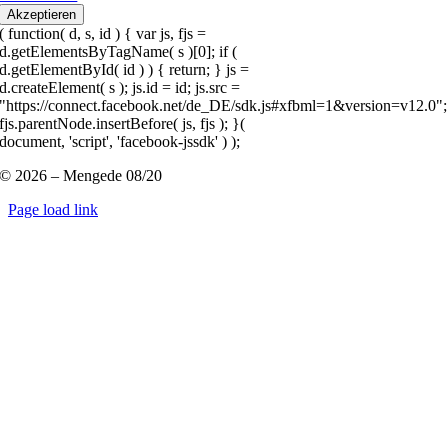
Akzeptieren
( function( d, s, id ) { var js, fjs =
d.getElementsByTagName( s )[0]; if (
d.getElementById( id ) ) { return; } js =
d.createElement( s ); js.id = id; js.src =
"https://connect.facebook.net/de_DE/sdk.js#xfbml=1&version=v12.0";
fjs.parentNode.insertBefore( js, fjs ); }(
document, 'script', 'facebook-jssdk' ) );
© 2026 – Mengede 08/20
Page load link
Nach
oben