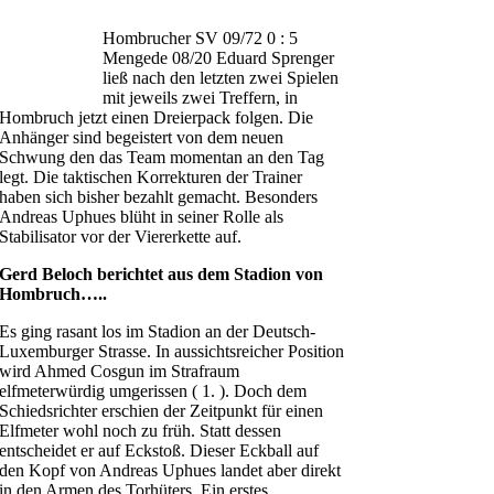
Hombrucher SV 09/72 0 : 5
Mengede 08/20 Eduard Sprenger
ließ nach den letzten zwei Spielen
mit jeweils zwei Treffern, in
Hombruch jetzt einen Dreierpack folgen. Die
Anhänger sind begeistert von dem neuen
Schwung den das Team momentan an den Tag
legt. Die taktischen Korrekturen der Trainer
haben sich bisher bezahlt gemacht. Besonders
Andreas Uphues blüht in seiner Rolle als
Stabilisator vor der Viererkette auf.
Gerd Beloch berichtet aus dem Stadion von
Hombruch…..
Es ging rasant los im Stadion an der Deutsch-
Luxemburger Strasse. In aussichtsreicher Position
wird Ahmed Cosgun im Strafraum
elfmeterwürdig umgerissen ( 1. ). Doch dem
Schiedsrichter erschien der Zeitpunkt für einen
Elfmeter wohl noch zu früh. Statt dessen
entscheidet er auf Eckstoß. Dieser Eckball auf
den Kopf von Andreas Uphues landet aber direkt
in den Armen des Torhüters. Ein erstes