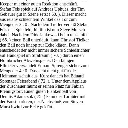
Keeper mit einer guten Reaktion entschärft.
Stefan Fels spielt auf Andreas Uphues, der Tim
Gebauer gut in Szene setzt ( 60. ). Dieser macht
aus relativ schlechtem Winkel das Tor zum
Mengeder 3 : 0 . Nach dem Treffer verläßt Stefan
Fels das Spielfeld, für ihn ist nun Steve Mursch
dabei. Nachdem Dirk Jankowski beim rauslaufen
( 65. ) einen Ball unterläuft, kann Christof Tielker
den Ball noch knapp zur Ecke klären. Dann
entscheidet der nicht immer sichere Schiedsrichter
auf Handspiel im Strafraum ( 70. ) durch einen
Hombrucher Abwehrspieler. Den fälligen
Elfmeter verwandelt Eduard Sprenger sicher zum
Mengeder 4 : 0. Das sieht nicht gut für die
Heimmannschaft aus. Kurz danach hat Eduard
Sprenger Feierabend ( 72. ). Unter dem Applaus
der Zuschauer räumt er seinen Platz für Fabian
Pfennigstorf. Einen guten Flankenball von
Dennis Adamczok ( 75. ) kann der Torhüter mit
der Faust parieren, der Nachschuß von Steven
Murschwird zur Ecke geklärt.