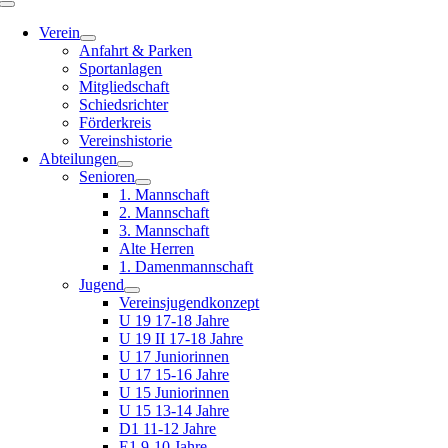
Toggle
Navigation
Verein
Anfahrt & Parken
Sportanlagen
Mitgliedschaft
Schiedsrichter
Förderkreis
Vereinshistorie
Abteilungen
Senioren
1. Mannschaft
2. Mannschaft
3. Mannschaft
Alte Herren
1. Damenmannschaft
Jugend
Vereinsjugendkonzept
U 19 17-18 Jahre
U 19 II 17-18 Jahre
U 17 Juniorinnen
U 17 15-16 Jahre
U 15 Juniorinnen
U 15 13-14 Jahre
D1 11-12 Jahre
E1 9-10 Jahre