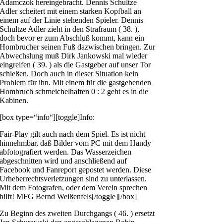
Adamczok hereingebracht. Dennis Schultze
Adler scheitert mit einem starken Kopfball an
einem auf der Linie stehenden Spieler. Dennis
Schultze Adler zieht in den Strafraum ( 38. ),
doch bevor er zum Abschluß kommt, kann ein
Hombrucher seinen Fuß dazwischen bringen. Zur
Abwechslung muß Dirk Jankowski mal wieder
eingreifen ( 39. ) als die Gastgeber auf unser Tor
schießen. Doch auch in dieser Situation kein
Problem für ihn. Mit einem für die gastgebenden
Hombruch schmeichelhaften 0 : 2 geht es in die
Kabinen.
[box type=“info“][toggle]Info:
Fair-Play gilt auch nach dem Spiel. Es ist nicht
hinnehmbar, daß Bilder vom PC mit dem Handy
abfotografiert werden. Das Wasserzeichen
abgeschnitten wird und anschließend auf
Facebook und Fanreport gepostet werden. Diese
Urheberrechtsverletzungen sind zu unterlassen.
Mit dem Fotografen, oder dem Verein sprechen
hilft! MFG Bernd Weißenfels[/toggle][/box]
Zu Beginn des zweiten Durchgangs ( 46. ) ersetzt