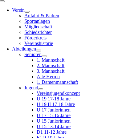
Toggle
Navigation
Verein
Anfahrt & Parken
Sportanlagen
Mitgliedschaft
Schiedsrichter
Förderkreis
Vereinshistorie
Abteilungen
Senioren
1. Mannschaft
2. Mannschaft
3. Mannschaft
Alte Herren
1. Damenmannschaft
Jugend
Vereinsjugendkonzept
U 19 17-18 Jahre
U 19 II 17-18 Jahre
U 17 Juniorinnen
U 17 15-16 Jahre
U 15 Juniorinnen
U 15 13-14 Jahre
D1 11-12 Jahre
E1 9-10 Jahre