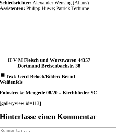
Schiedsrichter:
Alexander Wensing (Ahaus)
Assistenten:
Philipp Hüwe; Patrick Terhürne
H-V-M Fleisch und Wurstwaren
44357
Dortmund
Breisenbachstr. 38
▀
Text: Gerd Beloch/Bilder: Bernd
Weißenfels
Fotostrecke Mengede 08/20 – Kirchhörder SC
[galleryview id=113]
Hinterlasse einen Kommentar
Kommentar