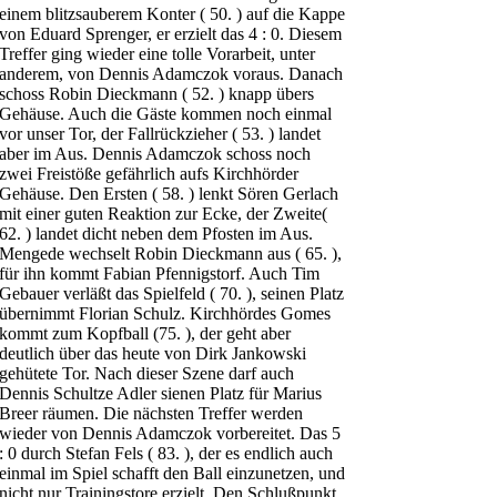
einem blitzsauberem Konter ( 50. ) auf die Kappe
von Eduard Sprenger, er erzielt das 4 : 0. Diesem
Treffer ging wieder eine tolle Vorarbeit, unter
anderem, von Dennis Adamczok voraus. Danach
schoss Robin Dieckmann ( 52. ) knapp übers
Gehäuse. Auch die Gäste kommen noch einmal
vor unser Tor, der Fallrückzieher ( 53. ) landet
aber im Aus. Dennis Adamczok schoss noch
zwei Freistöße gefährlich aufs Kirchhörder
Gehäuse. Den Ersten ( 58. ) lenkt Sören Gerlach
mit einer guten Reaktion zur Ecke, der Zweite(
62. ) landet dicht neben dem Pfosten im Aus.
Mengede wechselt Robin Dieckmann aus ( 65. ),
für ihn kommt Fabian Pfennigstorf. Auch Tim
Gebauer verläßt das Spielfeld ( 70. ), seinen Platz
übernimmt Florian Schulz. Kirchhördes Gomes
kommt zum Kopfball (75. ), der geht aber
deutlich über das heute von Dirk Jankowski
gehütete Tor. Nach dieser Szene darf auch
Dennis Schultze Adler sienen Platz für Marius
Breer räumen. Die nächsten Treffer werden
wieder von Dennis Adamczok vorbereitet. Das 5
: 0 durch Stefan Fels ( 83. ), der es endlich auch
einmal im Spiel schafft den Ball einzunetzen, und
nicht nur Trainingstore erzielt. Den Schlußpunkt