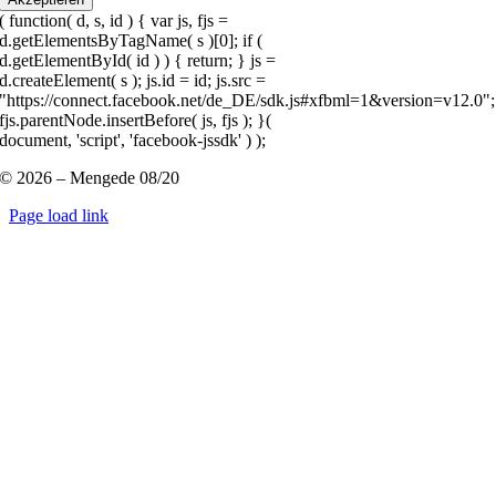
( function( d, s, id ) { var js, fjs =
d.getElementsByTagName( s )[0]; if (
d.getElementById( id ) ) { return; } js =
d.createElement( s ); js.id = id; js.src =
"https://connect.facebook.net/de_DE/sdk.js#xfbml=1&version=v12.0";
fjs.parentNode.insertBefore( js, fjs ); }(
document, 'script', 'facebook-jssdk' ) );
© 2026 – Mengede 08/20
Page load link
Nach
oben