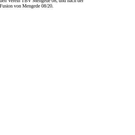
den Verein TBV Mengede 08, und nach der
Fusion von Mengede 08/20.