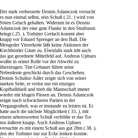
Der stark verbesserte Dennis Adamczok versucht
es nun einmal selbst, sein Schuß ( 21. ) wird von
Sören Gelach gehalten. Widerum ist es Dennis
Adamczok der eine gute Flanke in den Strafraum
bringt ( 25. ), Torhüter Gerlach kommt aber
knapp vor Eduard Sprenger an den Ball. Die
Mengeder Viererkette läßt keine Aktionen der
Kirchhörder Gäste zu. Ebenfalls stark tritt auch
das gut geordnete Mittelfeld auf. Andreas Uphues
wußte in seiner Rolle vor der Abwehr zu
überzeugen. Tim Gebauer führte seine
Nebenleute geschickt durch das Geschehen.
Dennis Schultze Adler zeigte sich von seiner
starken Seite, er verlor nur ein einziges
Kopfballduell und trieb die Mannschaft immer
wieder mit klugen Pässen an. Dennis Adamczok
zeigte nach schwächeren Partien in der
Vergangenheit, was er imstande zu leisten ist. Er
hatte auch die nächste Möglichkeit ( 33. ), mit
einem sehenswerten Schuß verfehlte er das Tor
nur äußerst knapp. Auch Andreas Uphues
versuchte es mit einem Schuß aus gut 28m ( 38. ),
den der Torhüter nur zur Ecke lenken konnte.