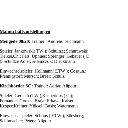
Mannschaftsaufstellungen
Mengede 08/20:
Trainer : Andreas Teichmann
Spieler: Jankowski( TW ); Schultze; Schurawski;
Tielker,Ch.; Fels; Uphues; Sprenger; Gebauer ( C
); Schultze Adler; Adamczok; Dieckmann
Einwechselspieler: Hollmann( ETW ); Cosgun.;
Pfennigstorf; Mursch; Breer; Schulz
Kirchhörder SC:
Trainer: Adrian Alipour
Spieler: Gerlach (TW );Kasperidus ( C );
Fernandes Gomes; Braja; Erkaya; Kaiser;
Kesper;Krämer; Yüksel; Tatsis; Watermann
Einwechselspieler: Schons ( ETW ); Stiesberg;
Schumacher; Peters; Alipour