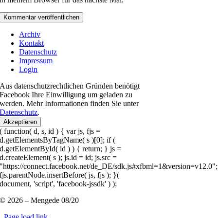
Archiv
Kontakt
Datenschutz
Impressum
Login
Aus datenschutzrechtlichen Gründen benötigt
Facebook Ihre Einwilligung um geladen zu
werden. Mehr Informationen finden Sie unter
Datenschutz
.
Akzeptieren
( function( d, s, id ) { var js, fjs =
d.getElementsByTagName( s )[0]; if (
d.getElementById( id ) ) { return; } js =
d.createElement( s ); js.id = id; js.src =
"https://connect.facebook.net/de_DE/sdk.js#xfbml=1&version=v12.0";
fjs.parentNode.insertBefore( js, fjs ); }(
document, 'script', 'facebook-jssdk' ) );
© 2026 – Mengede 08/20
Page load link