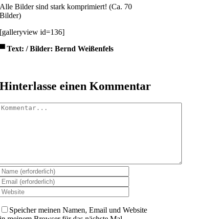
Alle Bilder sind stark komprimiert! (Ca. 70
Bilder)
[galleryview id=136]
▀
Text: / Bilder: Bernd Weißenfels
Hinterlasse einen Kommentar
Kommentar
Speicher meinen Namen, Email und Website
in meinem Browser für das nächste Mal.