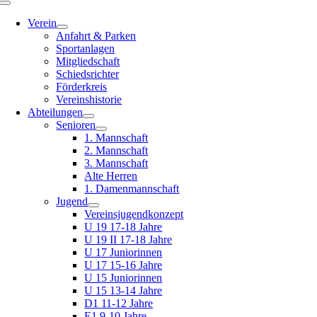
Toggle
Navigation
Verein
Anfahrt & Parken
Sportanlagen
Mitgliedschaft
Schiedsrichter
Förderkreis
Vereinshistorie
Abteilungen
Senioren
1. Mannschaft
2. Mannschaft
3. Mannschaft
Alte Herren
1. Damenmannschaft
Jugend
Vereinsjugendkonzept
U 19 17-18 Jahre
U 19 II 17-18 Jahre
U 17 Juniorinnen
U 17 15-16 Jahre
U 15 Juniorinnen
U 15 13-14 Jahre
D1 11-12 Jahre
E1 9-10 Jahre