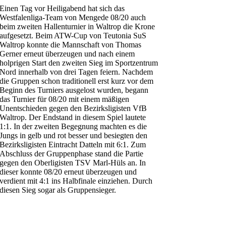
Einen Tag vor Heiligabend hat sich das
Westfalenliga-Team von Mengede 08/20 auch
beim zweiten Hallenturnier in Waltrop die Krone
aufgesetzt. Beim ATW-Cup von Teutonia SuS
Waltrop konnte die Mannschaft von Thomas
Gerner erneut überzeugen und nach einem
holprigen Start den zweiten Sieg im Sportzentrum
Nord innerhalb von drei Tagen feiern. Nachdem
die Gruppen schon traditionell erst kurz vor dem
Beginn des Turniers ausgelost wurden, begann
das Turnier für 08/20 mit einem mäßigen
Unentschieden gegen den Bezirksligisten VfB
Waltrop. Der Endstand in diesem Spiel lautete
1:1. In der zweiten Begegnung machten es die
Jungs in gelb und rot besser und besiegten den
Bezirksligisten Eintracht Datteln mit 6:1. Zum
Abschluss der Gruppenphase stand die Partie
gegen den Oberligisten TSV Marl-Hüls an. In
dieser konnte 08/20 erneut überzeugen und
verdient mit 4:1 ins Halbfinale einziehen. Durch
diesen Sieg sogar als Gruppensieger.