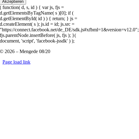
Akzeptieren
( function( d, s, id ) { var js, fjs =
d.getElementsByTagName( s )[0]; if (
d.getElementById( id ) ) { return; } js =
d.createElement( s ); js.id = id; js.src =
"https://connect.facebook.net/de_DE/sdk.js#xfbml=1&version=v12.0";
fjs.parentNode.insertBefore( js, fjs ); }(
document, 'script', 'facebook-jssdk' ) );
© 2026 – Mengede 08/20
Page load link
Nach
oben