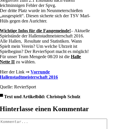
Siegtreffer zum 2:1 Endstand nach einem
leichtsinnigen Fehler der Spvg.
Der dritte Platz wurde im Neunmeterschießen
„ausgespielt“. Diesen sicherte sich der TSV Marl-
Hüls gegen den Aurichter.
Wichtige Infos für die Fangemeinde!
– Aktuelle
Spielstände der Hallenstadtmeisterschaft 2016.
Alle Hallen, Resultate und Statistiken. Wann
Spielt mein Verein? Um welche Uhrzeit ist
Spielbeginn? Der RevierSport macht es möglich!
Für unser Team Mengede 08/20 ist die
Halle
Nette II
zu wählen.
Hier der Link ⇒
Vorrunde
Hallenstadtmeisterschaft 2016
Quelle: RevierSport
▀
Text und Artikelbild: Christoph Schulz
Hinterlasse einen Kommentar
Kommentar