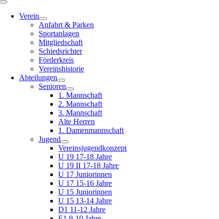
Toggle
Navigation
Verein
Anfahrt & Parken
Sportanlagen
Mitgliedschaft
Schiedsrichter
Förderkreis
Vereinshistorie
Abteilungen
Senioren
1. Mannschaft
2. Mannschaft
3. Mannschaft
Alte Herren
1. Damenmannschaft
Jugend
Vereinsjugendkonzept
U 19 17-18 Jahre
U 19 II 17-18 Jahre
U 17 Juniorinnen
U 17 15-16 Jahre
U 15 Juniorinnen
U 15 13-14 Jahre
D1 11-12 Jahre
E1 9-10 Jahre