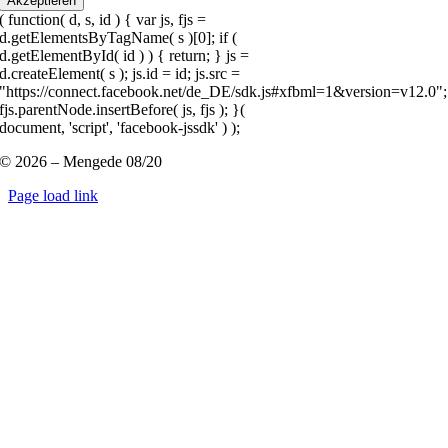
Akzeptieren
( function( d, s, id ) { var js, fjs =
d.getElementsByTagName( s )[0]; if (
d.getElementById( id ) ) { return; } js =
d.createElement( s ); js.id = id; js.src =
"https://connect.facebook.net/de_DE/sdk.js#xfbml=1&version=v12.0";
fjs.parentNode.insertBefore( js, fjs ); }(
document, 'script', 'facebook-jssdk' ) );
© 2026 – Mengede 08/20
Page load link
Nach
oben