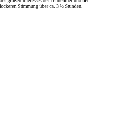
des großen Interesses der Teilnehmer und der
lockeren Stimmung über ca. 3 ½ Stunden.