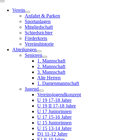
Toggle
Navigation
Verein
Anfahrt & Parken
Sportanlagen
Mitgliedschaft
Schiedsrichter
Förderkreis
Vereinshistorie
Abteilungen
Senioren
1. Mannschaft
2. Mannschaft
3. Mannschaft
Alte Herren
1. Damenmannschaft
Jugend
Vereinsjugendkonzept
U 19 17-18 Jahre
U 19 II 17-18 Jahre
U 17 Juniorinnen
U 17 15-16 Jahre
U 15 Juniorinnen
U 15 13-14 Jahre
D1 11-12 Jahre
E1 9-10 Jahre