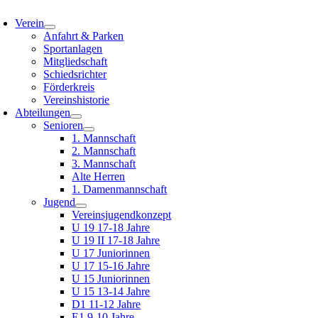
oggle
avigation
Verein
Anfahrt & Parken
Sportanlagen
Mitgliedschaft
Schiedsrichter
Förderkreis
Vereinshistorie
Abteilungen
Senioren
1. Mannschaft
2. Mannschaft
3. Mannschaft
Alte Herren
1. Damenmannschaft
Jugend
Vereinsjugendkonzept
U 19 17-18 Jahre
U 19 II 17-18 Jahre
U 17 Juniorinnen
U 17 15-16 Jahre
U 15 Juniorinnen
U 15 13-14 Jahre
D1 11-12 Jahre
E1 9-10 Jahre