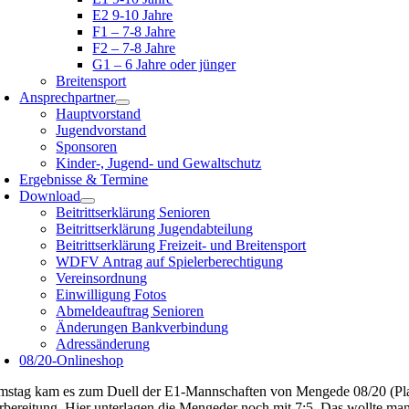
E2 9-10 Jahre
F1 – 7-8 Jahre
F2 – 7-8 Jahre
G1 – 6 Jahre oder jünger
Breitensport
Ansprechpartner
Hauptvorstand
Jugendvorstand
Sponsoren
Kinder-, Jugend- und Gewaltschutz
Ergebnisse & Termine
Download
Beitrittserklärung Senioren
Beitrittserklärung Jugendabteilung
Beitrittserklärung Freizeit- und Breitensport
WDFV Antrag auf Spielerberechtigung
Vereinsordnung
Einwilligung Fotos
Abmeldeauftrag Senioren
Änderungen Bankverbindung
Adressänderung
08/20-Onlineshop
mstag kam es zum Duell der E1-Mannschaften von Mengede 08/20 (Platz 
rbereitung. Hier unterlagen die Mengeder noch mit 7:5. Das wollte ma