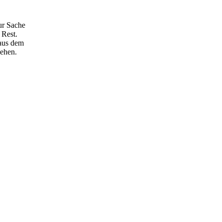
ur Sache
 Rest.
 aus dem
gehen.