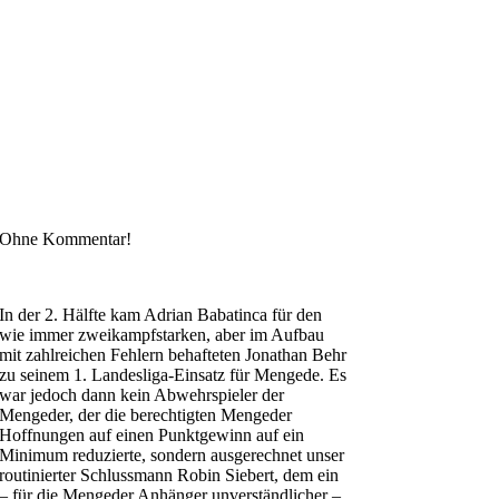
Ohne Kommentar!
In der 2. Hälfte kam Adrian Babatinca für den
wie immer zweikampfstarken, aber im Aufbau
mit zahlreichen Fehlern behafteten Jonathan Behr
zu seinem 1. Landesliga-Einsatz für Mengede. Es
war jedoch dann kein Abwehrspieler der
Mengeder, der die berechtigten Mengeder
Hoffnungen auf einen Punktgewinn auf ein
Minimum reduzierte, sondern ausgerechnet unser
routinierter Schlussmann Robin Siebert, dem ein
– für die Mengeder Anhänger unverständlicher –