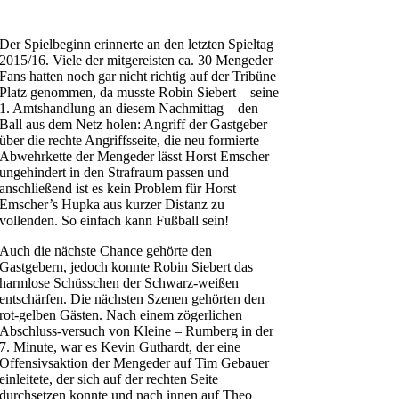
Der Spielbeginn erinnerte an den letzten Spieltag
2015/16. Viele der mitgereisten ca. 30 Mengeder
Fans hatten noch gar nicht richtig auf der Tribüne
Platz genommen, da musste Robin Siebert – seine
1. Amtshandlung an diesem Nachmittag – den
Ball aus dem Netz holen: Angriff der Gastgeber
über die rechte Angriffsseite, die neu formierte
Abwehrkette der Mengeder lässt Horst Emscher
ungehindert in den Strafraum passen und
anschließend ist es kein Problem für Horst
Emscher’s Hupka aus kurzer Distanz zu
vollenden. So einfach kann Fußball sein!
Auch die nächste Chance gehörte den
Gastgebern, jedoch konnte Robin Siebert das
harmlose Schüsschen der Schwarz-weißen
entschärfen. Die nächsten Szenen gehörten den
rot-gelben Gästen. Nach einem zögerlichen
Abschluss-versuch von Kleine – Rumberg in der
7. Minute, war es Kevin Guthardt, der eine
Offensivsaktion der Mengeder auf Tim Gebauer
einleitete, der sich auf der rechten Seite
durchsetzen konnte und nach innen auf Theo