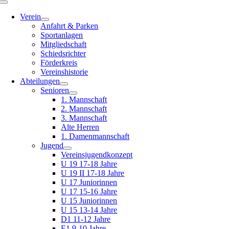
Toggle
Navigation
Verein
Anfahrt & Parken
Sportanlagen
Mitgliedschaft
Schiedsrichter
Förderkreis
Vereinshistorie
Abteilungen
Senioren
1. Mannschaft
2. Mannschaft
3. Mannschaft
Alte Herren
1. Damenmannschaft
Jugend
Vereinsjugendkonzept
U 19 17-18 Jahre
U 19 II 17-18 Jahre
U 17 Juniorinnen
U 17 15-16 Jahre
U 15 Juniorinnen
U 15 13-14 Jahre
D1 11-12 Jahre
E1 9-10 Jahre