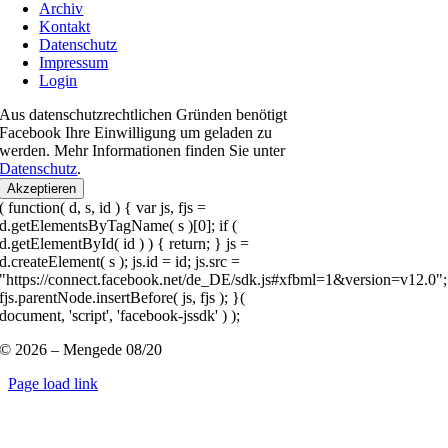
Archiv
Kontakt
Datenschutz
Impressum
Login
Aus datenschutzrechtlichen Gründen benötigt
Facebook Ihre Einwilligung um geladen zu
werden. Mehr Informationen finden Sie unter
Datenschutz
.
Akzeptieren
( function( d, s, id ) { var js, fjs =
d.getElementsByTagName( s )[0]; if (
d.getElementById( id ) ) { return; } js =
d.createElement( s ); js.id = id; js.src =
"https://connect.facebook.net/de_DE/sdk.js#xfbml=1&version=v12.0";
fjs.parentNode.insertBefore( js, fjs ); }(
document, 'script', 'facebook-jssdk' ) );
© 2026 – Mengede 08/20
Page load link
Nach
oben