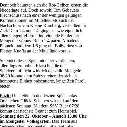
Dennoch bäumten sich die Rot-Gelben gegen die
Niederlage auf. Doch sowohl Tim Gebauers
Flachschuss nach einer der wenigen gelungen
Kombinationen im Mittelfeld als auch der
Nachschuss von Kleine-Rumberg, verfehlten ihr
Ziel. Dem 1:4 und 1:5 gingen – wie eigentlich
allen Gegentreffern – individuelle Fehler der
Mengeder voraus. Beim 1:4 patzte Amadeus
Piontek, und dem 1:5 ging ein Ballverlust von
Florian Knafla an der Mittellinie voraus.
So endet dieses Spiel mit einer verdienten,
allerdings zu hohen Klatsche, die den
Spielverlauf nicht wirklich darstellt. Mengede
08/20 konnte dem Spitzenreiter, der sich als
homogene Einheit präsentierte, lange Zeit Paroli
bieten.
Fazit:
Uns fehlte in den letzten Spielen das
Quäntchen Glück. Schauen wir mal auf den
nächsten Sonntag. Mit dem SSV Buer 07/28
kommt der nächste Gegner zum Heimspiel,
Sonntag den 22. Oktober – Anstoß 15.00 Uhr,
im Mengeder Volksgarten
. Das Team aus
Gelsenkirchen, momentan Tabellenfünfter,