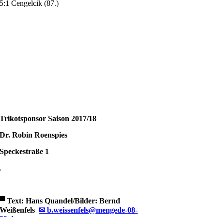
5:1 Cengelcik (87.)
Trikotsponsor Saison 2017/18
Dr. Robin Roenspies
Speckestraße 1
.
▀
Text: Hans Quandel/Bilder: Bernd
Weißenfels
✉ b.weissenfels@mengede-08-