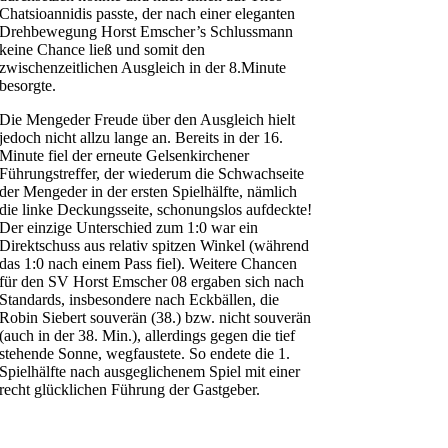
Chatsioannidis passte, der nach einer eleganten
Drehbewegung Horst Emscher’s Schlussmann
keine Chance ließ und somit den
zwischenzeitlichen Ausgleich in der 8.Minute
besorgte.
Die Mengeder Freude über den Ausgleich hielt
jedoch nicht allzu lange an. Bereits in der 16.
Minute fiel der erneute Gelsenkirchener
Führungstreffer, der wiederum die Schwachseite
der Mengeder in der ersten Spielhälfte, nämlich
die linke Deckungsseite, schonungslos aufdeckte!
Der einzige Unterschied zum 1:0 war ein
Direktschuss aus relativ spitzen Winkel (während
das 1:0 nach einem Pass fiel). Weitere Chancen
für den SV Horst Emscher 08 ergaben sich nach
Standards, insbesondere nach Eckbällen, die
Robin Siebert souverän (38.) bzw. nicht souverän
(auch in der 38. Min.), allerdings gegen die tief
stehende Sonne, wegfaustete. So endete die 1.
Spielhälfte nach ausgeglichenem Spiel mit einer
recht glücklichen Führung der Gastgeber.