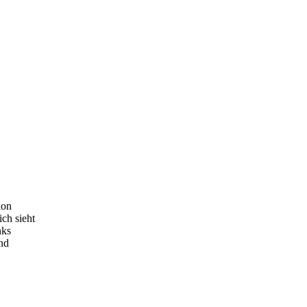
ion
ich sieht
nks
end