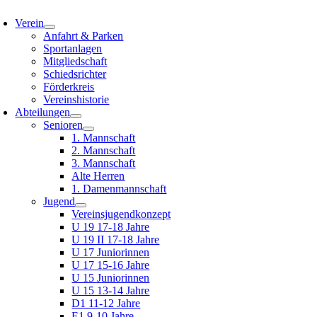
oggle
avigation
Verein
Anfahrt & Parken
Sportanlagen
Mitgliedschaft
Schiedsrichter
Förderkreis
Vereinshistorie
Abteilungen
Senioren
1. Mannschaft
2. Mannschaft
3. Mannschaft
Alte Herren
1. Damenmannschaft
Jugend
Vereinsjugendkonzept
U 19 17-18 Jahre
U 19 II 17-18 Jahre
U 17 Juniorinnen
U 17 15-16 Jahre
U 15 Juniorinnen
U 15 13-14 Jahre
D1 11-12 Jahre
E1 9-10 Jahre