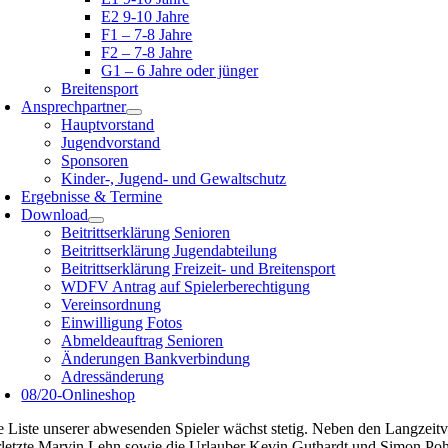
E2 9-10 Jahre
F1 – 7-8 Jahre
F2 – 7-8 Jahre
G1 – 6 Jahre oder jünger
Breitensport
Ansprechpartner
Hauptvorstand
Jugendvorstand
Sponsoren
Kinder-, Jugend- und Gewaltschutz
Ergebnisse & Termine
Download
Beitrittserklärung Senioren
Beitrittserklärung Jugendabteilung
Beitrittserklärung Freizeit- und Breitensport
WDFV Antrag auf Spielerberechtigung
Vereinsordnung
Einwilligung Fotos
Abmeldeauftrag Senioren
Änderungen Bankverbindung
Adressänderung
08/20-Onlineshop
e Liste unserer abwesenden Spieler wächst stetig. Neben den Langzeitv
rletzte Marvin Lehn sowie die Urlauber Kevin Guthardt und Simon Poh