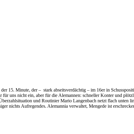
er 15. Minute, der – stark abseitsverdächtig – im 16er in Schussposit
 für uns nicht ein, aber für die Alemannen: schneller Konter und plötzl
berzahlsituation und Routinier Mario Langenbach netzt flach unten li
niger nichts Aufregendes. Alemannia verwaltet, Mengede ist erschreck