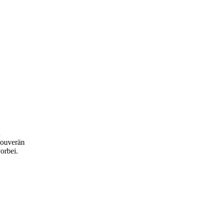
n
souverän
orbei.