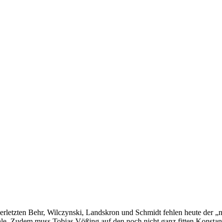
erletzten Behr, Wilczynski, Landskron und Schmidt fehlen heute der „
le. Zudem muss Tobias Vößing auf den noch nicht ganz fitten Konstan