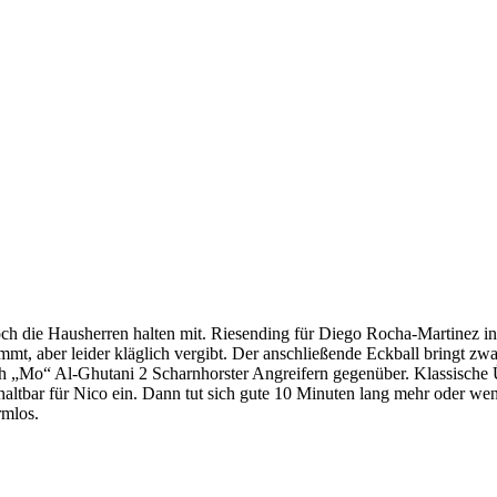
ch die Hausherren halten mit. Riesending für Diego Rocha-Martinez in d
mmt, aber leider kläglich vergibt. Der anschließende Eckball bringt zwar
ch „Mo“ Al-Ghutani 2 Scharnhorster Angreifern gegenüber. Klassische Ü
haltbar für Nico ein. Dann tut sich gute 10 Minuten lang mehr oder we
rmlos.