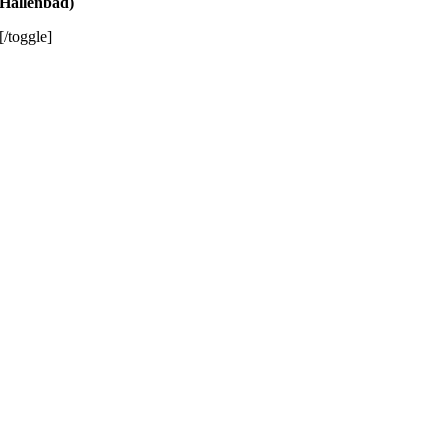
Hallenbad)
[/toggle]