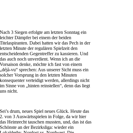
Nach 3 Siegen erfolgte am letzten Sonntag ein
leichter Dämpfer bei einem der beiden
Titelaspiranten. Dabei hatten wir das Pech in der
letzten Minute der regulären Spielzeit den
entscheidenden Gegentreffer zu kassieren. Und
das auch noch unverdient. Wenn ich an die
Vorsaison denke, möchte ich fast von einem
„déjà-vu“ sprechen: Aus unserer Sicht muss ein
solcher Vorsprung in den letzten Minuten
konsequenter verteidigt werden, allerdings nicht
im Sinne von „hinten reinstellen“, denn das liegt
uns nicht.
.
Sei’s drum, neues Spiel neues Glück. Heute das
2. von 3 Auswärtsspielen in Folge, da wir hier
das Heimrecht tauschen mussten, und, das ist das
Schönste an der Bezirksliga: wieder ein
Lokalderby, Nordost vs. Nordwest. Die