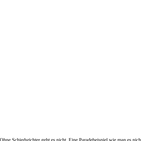
Ohne Schiedsrichter geht es nicht. Eine Paradebeispiel wie man es nic