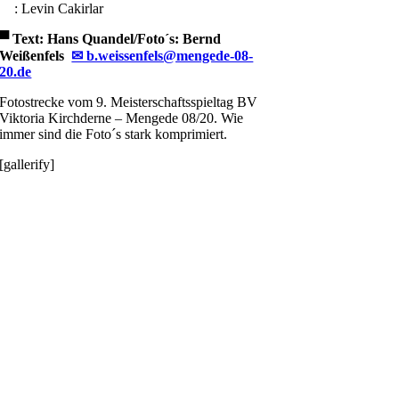
: Levin Cakirlar
▀
Text: Hans Quandel/Foto´s: Bernd
Weißenfels
✉ b.weissenfels@mengede-08-
20.de
Fotostrecke vom 9. Meisterschaftsspieltag BV
Viktoria Kirchderne – Mengede 08/20. Wie
immer sind die Foto´s stark komprimiert.
[gallerify]