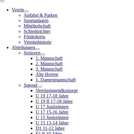
Toggle
Navigation
Verein
Anfahrt & Parken
Sportanlagen
Mitgliedschaft
Schiedsrichter
Förderkreis
Vereinshistorie
Abteilungen
Senioren
1. Mannschaft
2. Mannschaft
3. Mannschaft
Alte Herren
1. Damenmannschaft
Jugend
Vereinsjugendkonzept
U 19 17-18 Jahre
U 19 II 17-18 Jahre
U 17 Juniorinnen
U 17 15-16 Jahre
U 15 Juniorinnen
U 15 13-14 Jahre
D1 11-12 Jahre
E1 9-10 Jahre