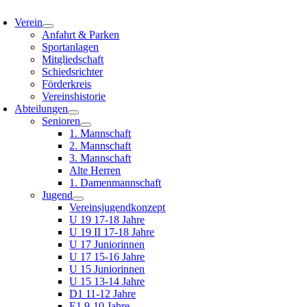
oggle
avigation
Verein
Anfahrt & Parken
Sportanlagen
Mitgliedschaft
Schiedsrichter
Förderkreis
Vereinshistorie
Abteilungen
Senioren
1. Mannschaft
2. Mannschaft
3. Mannschaft
Alte Herren
1. Damenmannschaft
Jugend
Vereinsjugendkonzept
U 19 17-18 Jahre
U 19 II 17-18 Jahre
U 17 Juniorinnen
U 17 15-16 Jahre
U 15 Juniorinnen
U 15 13-14 Jahre
D1 11-12 Jahre
E1 9-10 Jahre