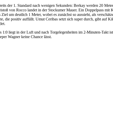
reits der 1. Standard nach wenigen Sekunden: Berkay werden 20 Meter
eistoß von Rocco landet in der Stockumer Mauer. Ein Doppelpass mit K
s Ziel um deutlich 1 Meter, wobei es zunächst so aussieht, als verschät
ite, die positiv auffällt. Umut Ceribas setzt sich super durch, gibt auf 
det.
s 1:0 liegt in der Luft und nach Torgelegenheiten im 2-Minuten-Takt i
eper Wagner keine Chance lässt.