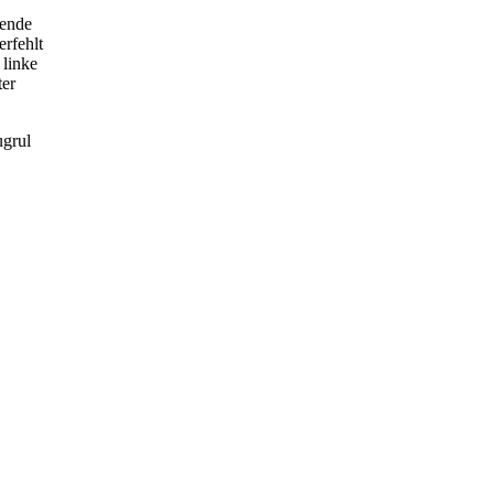
ßende
rfehlt
 linke
ter
ugrul