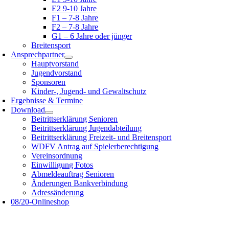
E2 9-10 Jahre
F1 – 7-8 Jahre
F2 – 7-8 Jahre
G1 – 6 Jahre oder jünger
Breitensport
Ansprechpartner
Hauptvorstand
Jugendvorstand
Sponsoren
Kinder-, Jugend- und Gewaltschutz
Ergebnisse & Termine
Download
Beitrittserklärung Senioren
Beitrittserklärung Jugendabteilung
Beitrittserklärung Freizeit- und Breitensport
WDFV Antrag auf Spielerberechtigung
Vereinsordnung
Einwilligung Fotos
Abmeldeauftrag Senioren
Änderungen Bankverbindung
Adressänderung
08/20-Onlineshop