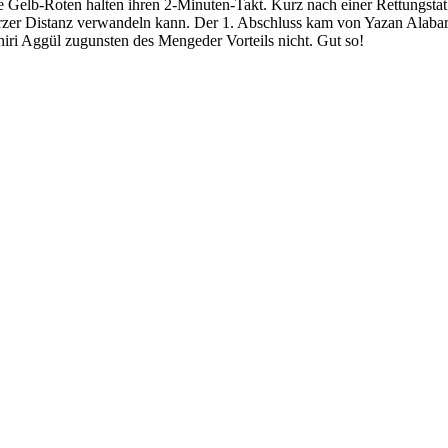
e Gelb-Roten halten ihren 2-Minuten-Takt. Kurz nach einer Rettungstat a
rzer Distanz verwandeln kann. Der 1. Abschluss kam von Yazan Alabar.
hiri Aggül zugunsten des Mengeder Vorteils nicht. Gut so!