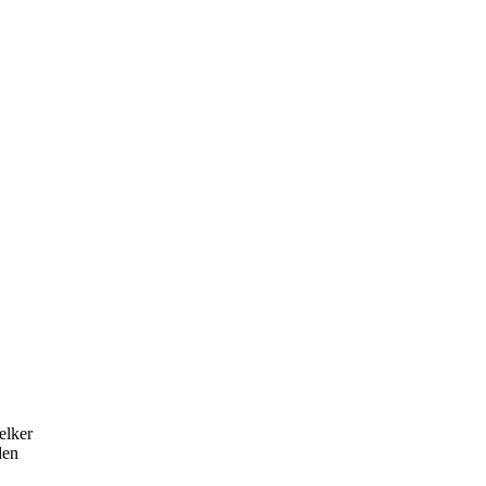
elker
den