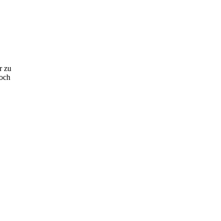
r zu
noch