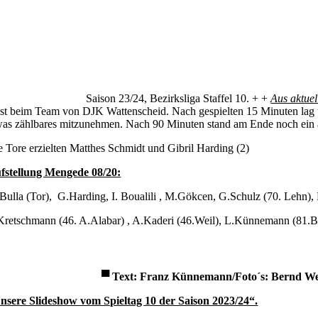
Saison 23/24, Bezirksliga Staffel 10. + +
Aus aktuel
st beim Team von DJK Wattenscheid. Nach gespielten 15 Minuten lag u
was zählbares mitzunehmen. Nach 90 Minuten stand am Ende noch ein 
e Tore erzielten Matthes Schmidt und Gibril Harding (2)
fstellung Mengede 08/20:
Bulla (Tor), G.Harding, I. Boualili , M.Gökcen, G.Schulz (70. Lehn),
Kretschmann (46. A.Alabar) , A.Kaderi (46.Weil), L.Künnemann (81.Be
▀
Text: Franz Künnemann/Foto´s
: Bernd We
nsere Slideshow vom Spieltag 10 der Saison 2023/24“.