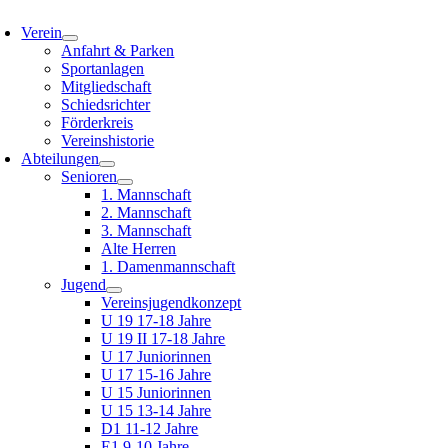
oggle
avigation
Verein
Anfahrt & Parken
Sportanlagen
Mitgliedschaft
Schiedsrichter
Förderkreis
Vereinshistorie
Abteilungen
Senioren
1. Mannschaft
2. Mannschaft
3. Mannschaft
Alte Herren
1. Damenmannschaft
Jugend
Vereinsjugendkonzept
U 19 17-18 Jahre
U 19 II 17-18 Jahre
U 17 Juniorinnen
U 17 15-16 Jahre
U 15 Juniorinnen
U 15 13-14 Jahre
D1 11-12 Jahre
E1 9-10 Jahre