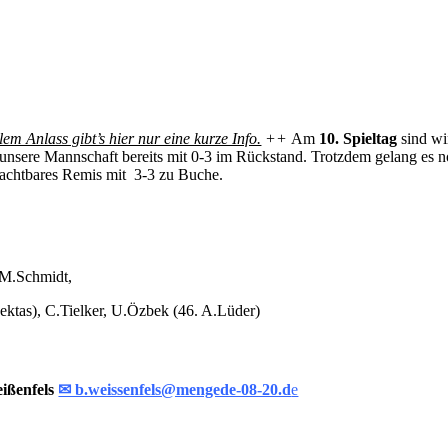
lem Anlass gibt’s hier nur eine kurze Info.
++
Am
10. Spieltag
sind wi
nsere Mannschaft bereits mit 0-3 im Rückstand. Trotzdem gelang es 
achtbares Remis mit 3-3 zu Buche.
 M.Schmidt,
ktas), C.Tielker, U.Özbek (46. A.Lüder)
ißenfels
✉ b.weissenfels@mengede-08-20.d
e