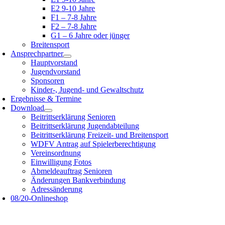
E2 9-10 Jahre
F1 – 7-8 Jahre
F2 – 7-8 Jahre
G1 – 6 Jahre oder jünger
Breitensport
Ansprechpartner
Hauptvorstand
Jugendvorstand
Sponsoren
Kinder-, Jugend- und Gewaltschutz
Ergebnisse & Termine
Download
Beitrittserklärung Senioren
Beitrittserklärung Jugendabteilung
Beitrittserklärung Freizeit- und Breitensport
WDFV Antrag auf Spielerberechtigung
Vereinsordnung
Einwilligung Fotos
Abmeldeauftrag Senioren
Änderungen Bankverbindung
Adressänderung
08/20-Onlineshop