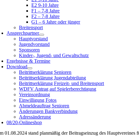
E2 9-10 Jahre
F1 – 7-8 Jahre
F2 – 7-8 Jahre
G1 – 6 Jahre oder jünger
Breitensport
Ansprechpartner
Hauptvorstand
Jugendvorstand
Sponsoren
Kinder-, Jugend- und Gewaltschutz
Ergebnisse & Termine
Download
Beitrittserklärung Senioren
Beitrittserklärung Jugendabteilung
Beitrittserklärung Freizeit- und Breitensport
WDFV Antrag auf Spielerberechtigung
Vereinsordnung
Einwilligung Fotos
Abmeldeauftrag Senioren
Änderungen Bankverbindung
Adressänderung
08/20-Onlineshop
m 01.08.2024 stand planmäßig der Beitragseinzug des Hauptvereines fü