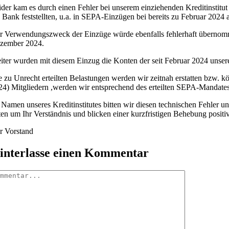
ider kam es durch einen Fehler bei unserem einziehenden Kreditinstitut
e Bank feststellten, u.a. in SEPA-Einzügen bei bereits zu Februar 2024
r Verwendungszweck der Einzüge würde ebenfalls fehlerhaft übernommen;
zember 2024.
iter wurden mit diesem Einzug die Konten der seit Februar 2024 unsere
e zu Unrecht erteilten Belastungen werden wir zeitnah erstatten bzw. 
24) Mitgliedern ,werden wir entsprechend des erteilten SEPA-Manda
 Namen unseres Kreditinstitutes bitten wir diesen technischen Fehler u
tten um Ihr Verständnis und blicken einer kurzfristigen Behebung positi
r Vorstand
interlasse einen Kommentar
mmentar