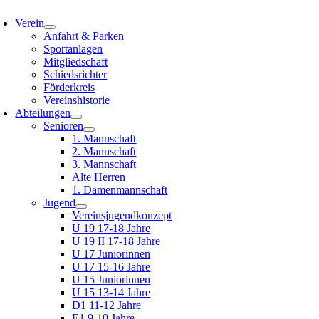
oggle
avigation
Verein
Anfahrt & Parken
Sportanlagen
Mitgliedschaft
Schiedsrichter
Förderkreis
Vereinshistorie
Abteilungen
Senioren
1. Mannschaft
2. Mannschaft
3. Mannschaft
Alte Herren
1. Damenmannschaft
Jugend
Vereinsjugendkonzept
U 19 17-18 Jahre
U 19 II 17-18 Jahre
U 17 Juniorinnen
U 17 15-16 Jahre
U 15 Juniorinnen
U 15 13-14 Jahre
D1 11-12 Jahre
E1 9-10 Jahre