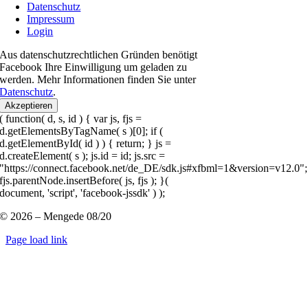
Datenschutz
Impressum
Login
Aus datenschutzrechtlichen Gründen benötigt
Facebook Ihre Einwilligung um geladen zu
werden. Mehr Informationen finden Sie unter
Datenschutz
.
Akzeptieren
( function( d, s, id ) { var js, fjs =
d.getElementsByTagName( s )[0]; if (
d.getElementById( id ) ) { return; } js =
d.createElement( s ); js.id = id; js.src =
"https://connect.facebook.net/de_DE/sdk.js#xfbml=1&version=v12.0";
fjs.parentNode.insertBefore( js, fjs ); }(
document, 'script', 'facebook-jssdk' ) );
© 2026 – Mengede 08/20
Page load link
Nach
oben