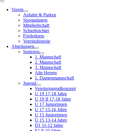
Toggle
Navigation
Verein
Anfahrt & Parken
Sportanlagen
Mitgliedschaft
Schiedsrichter
Förderkreis
Vereinshistorie
Abteilungen
Senioren
1. Mannschaft
2. Mannschaft
3. Mannschaft
Alte Herren
1. Damenmannschaft
Jugend
Vereinsjugendkonzept
U 19 17-18 Jahre
U 19 II 17-18 Jahre
U 17 Juniorinnen
U 17 15-16 Jahre
U 15 Juniorinnen
U 15 13-14 Jahre
D1 11-12 Jahre
E1 9-10 Jahre