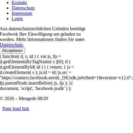
Kontakt
Datenschutz
Impressum
Login
Aus datenschutzrechtlichen Gründen benötigt
Facebook Ihre Einwilligung um geladen zu
werden. Mehr Informationen finden Sie unter
Datenschutz
.
Akzeptieren
( function( d, s, id ) { var js, fjs =
d.getElementsByTagName( s )[0]; if (
d.getElementById( id ) ) { return; } js =
d.createElement( s ); js.id = id; js.src =
"https://connect.facebook.net/de_DE/sdk.js#xfbml=1&version=v12.0";
fjs.parentNode.insertBefore( js, fjs ); }(
document, 'script', 'facebook-jssdk' ) );
© 2026 – Mengede 08/20
Page load link
Nach
oben