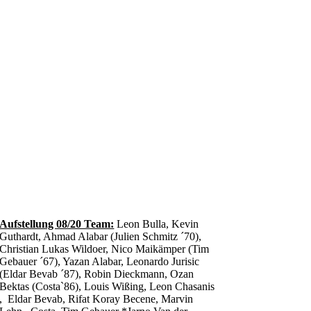
Aufstellung 08/20 Team:
Leon Bulla, Kevin
Guthardt, Ahmad Alabar (Julien Schmitz ´70),
Christian Lukas Wildoer, Nico Maikämper (Tim
Gebauer ´67), Yazan Alabar, Leonardo Jurisic
(Eldar Bevab ´87), Robin Dieckmann, Ozan
Bektas (Costa`86), Louis Wißing, Leon Chasanis
, Eldar Bevab, Rifat Koray Becene, Marvin