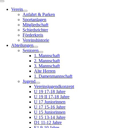
Toggle
Navigation
Verein
Anfahrt & Parken
Sportanlagen
Mitgliedschaft
Schiedsrichter
Förderkreis
Vereinshistorie
Abteilungen
Senioren
1. Mannschaft
2. Mannschaft
3. Mannschaft
Alte Herren
1. Damenmannschaft
Jugend
Vereinsjugendkonzept
U 19 17-18 Jahre
U 19 II 17-18 Jahre
U 17 Juniorinnen
U 17 15-16 Jahre
U 15 Juniorinnen
U 15 13-14 Jahre
D1 11-12 Jahre
E1 9-10 Jahre