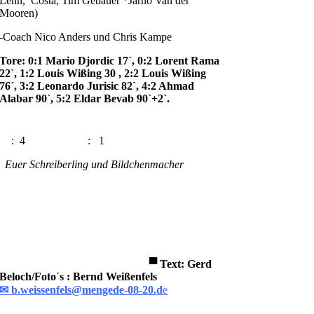
Lehn, Costa, Tim Gebauer *Jarno Van der
Mooren)
-Coach Nico Anders und Chris Kampe
Tore: 0:1 Mario Djordic 17´, 0:2 Lorent Rama
22`, 1:2 Louis Wißing 30 , 2:2 Louis Wißing
76´, 3:2 Leonardo Jurisic 82`, 4:2 Ahmad
Alabar 90`, 5:2 Eldar Bevab 90`+2`.
: 4
: 1
Euer Schreiberling und Bildchenmacher
▀
Text: Gerd
Beloch/Foto´s
: Bernd Weißenfels
✉ b.weissenfels@mengede-08-20.d
e