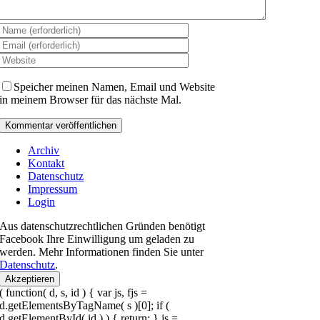
Speicher meinen Namen, Email und Website
in meinem Browser für das nächste Mal.
Archiv
Kontakt
Datenschutz
Impressum
Login
Aus datenschutzrechtlichen Gründen benötigt
Facebook Ihre Einwilligung um geladen zu
werden. Mehr Informationen finden Sie unter
Datenschutz
.
Akzeptieren
( function( d, s, id ) { var js, fjs =
d.getElementsByTagName( s )[0]; if (
d.getElementById( id ) ) { return; } js =