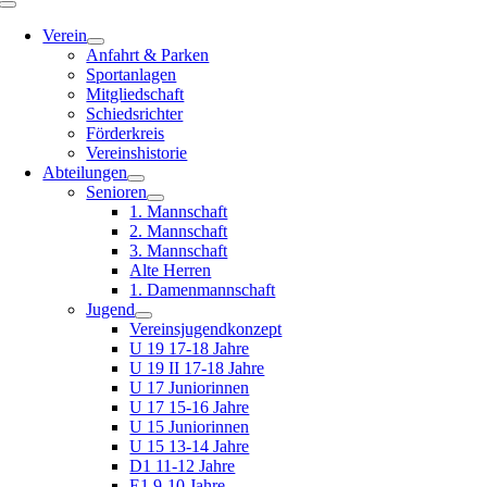
Toggle
Navigation
Verein
Anfahrt & Parken
Sportanlagen
Mitgliedschaft
Schiedsrichter
Förderkreis
Vereinshistorie
Abteilungen
Senioren
1. Mannschaft
2. Mannschaft
3. Mannschaft
Alte Herren
1. Damenmannschaft
Jugend
Vereinsjugendkonzept
U 19 17-18 Jahre
U 19 II 17-18 Jahre
U 17 Juniorinnen
U 17 15-16 Jahre
U 15 Juniorinnen
U 15 13-14 Jahre
D1 11-12 Jahre
E1 9-10 Jahre