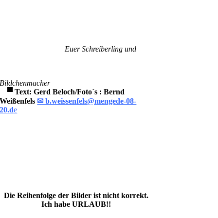
Euer Schreiberling und
Bildchenmacher
▀
Text: Gerd Beloch/Foto´s
: Bernd
Weißenfels
✉ b.weissenfels@mengede-08-
20.d
e
Die Reihenfolge der Bilder ist nicht korrekt.
Ich habe URLAUB!!