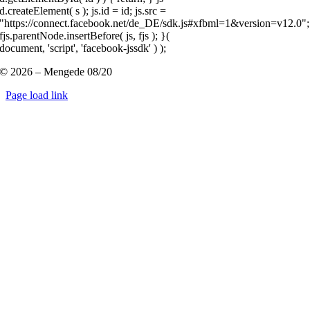
d.createElement( s ); js.id = id; js.src =
"https://connect.facebook.net/de_DE/sdk.js#xfbml=1&version=v12.0";
fjs.parentNode.insertBefore( js, fjs ); }(
document, 'script', 'facebook-jssdk' ) );
© 2026 – Mengede 08/20
Page load link
Nach
oben