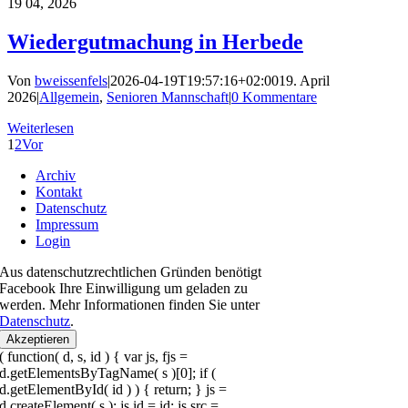
19
04, 2026
Wiedergutmachung in Herbede
Von
bweissenfels
|
2026-04-19T19:57:16+02:00
19. April
2026
|
Allgemein
,
Senioren Mannschaft
|
0 Kommentare
Weiterlesen
1
2
Vor
Archiv
Kontakt
Datenschutz
Impressum
Login
Aus datenschutzrechtlichen Gründen benötigt
Facebook Ihre Einwilligung um geladen zu
werden. Mehr Informationen finden Sie unter
Datenschutz
.
Akzeptieren
( function( d, s, id ) { var js, fjs =
d.getElementsByTagName( s )[0]; if (
d.getElementById( id ) ) { return; } js =
d.createElement( s ); js.id = id; js.src =