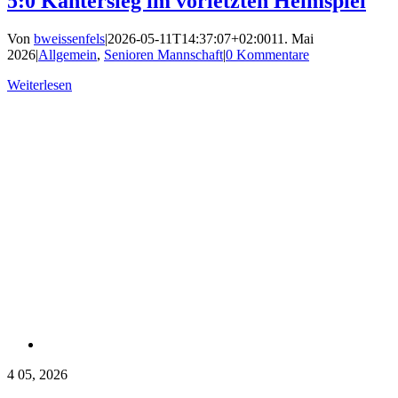
5:0 Kantersieg im vorletzten Heimspiel
Von
bweissenfels
|
2026-05-11T14:37:07+02:00
11. Mai
2026
|
Allgemein
,
Senioren Mannschaft
|
0 Kommentare
Weiterlesen
4
05, 2026