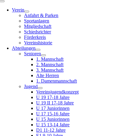
Toggle
Navigation
Verein
Anfahrt & Parken
Sportanlagen
Mitgliedschaft
Schiedsrichter
Förderkreis
Vereinshistorie
Abteilungen
Senioren
1. Mannschaft
2. Mannschaft
3. Mannschaft
Alte Herren
1. Damenmannschaft
Jugend
Vereinsjugendkonzept
U 19 17-18 Jahre
U 19 II 17-18 Jahre
U 17 Juniorinnen
U 17 15-16 Jahre
U 15 Juniorinnen
U 15 13-14 Jahre
D1 11-12 Jahre
E1 9-10 Jahre