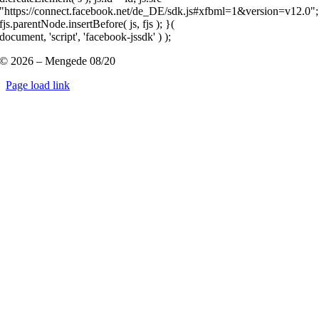
"https://connect.facebook.net/de_DE/sdk.js#xfbml=1&version=v12.0";
fjs.parentNode.insertBefore( js, fjs ); }(
document, 'script', 'facebook-jssdk' ) );
© 2026 – Mengede 08/20
Page load link
Nach
oben