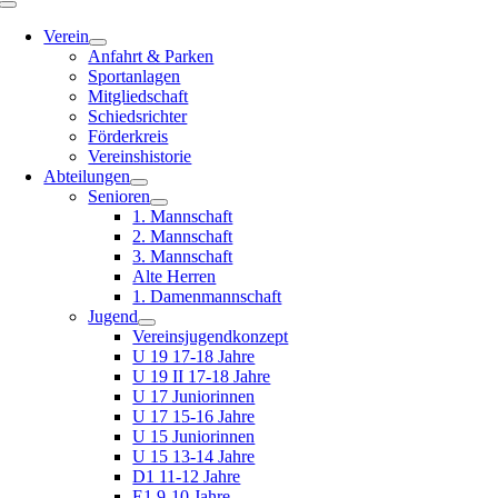
Toggle
Navigation
Verein
Anfahrt & Parken
Sportanlagen
Mitgliedschaft
Schiedsrichter
Förderkreis
Vereinshistorie
Abteilungen
Senioren
1. Mannschaft
2. Mannschaft
3. Mannschaft
Alte Herren
1. Damenmannschaft
Jugend
Vereinsjugendkonzept
U 19 17-18 Jahre
U 19 II 17-18 Jahre
U 17 Juniorinnen
U 17 15-16 Jahre
U 15 Juniorinnen
U 15 13-14 Jahre
D1 11-12 Jahre
E1 9-10 Jahre