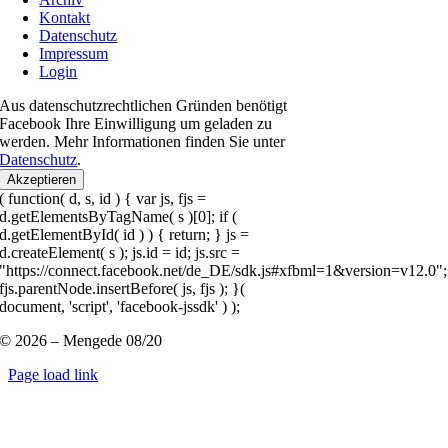
Kontakt
Datenschutz
Impressum
Login
Aus datenschutzrechtlichen Gründen benötigt
Facebook Ihre Einwilligung um geladen zu
werden. Mehr Informationen finden Sie unter
Datenschutz
.
Akzeptieren
( function( d, s, id ) { var js, fjs =
d.getElementsByTagName( s )[0]; if (
d.getElementById( id ) ) { return; } js =
d.createElement( s ); js.id = id; js.src =
"https://connect.facebook.net/de_DE/sdk.js#xfbml=1&version=v12.0";
fjs.parentNode.insertBefore( js, fjs ); }(
document, 'script', 'facebook-jssdk' ) );
© 2026 – Mengede 08/20
Page load link
Nach
oben