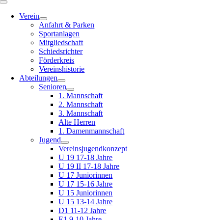
Toggle
Navigation
Verein
Anfahrt & Parken
Sportanlagen
Mitgliedschaft
Schiedsrichter
Förderkreis
Vereinshistorie
Abteilungen
Senioren
1. Mannschaft
2. Mannschaft
3. Mannschaft
Alte Herren
1. Damenmannschaft
Jugend
Vereinsjugendkonzept
U 19 17-18 Jahre
U 19 II 17-18 Jahre
U 17 Juniorinnen
U 17 15-16 Jahre
U 15 Juniorinnen
U 15 13-14 Jahre
D1 11-12 Jahre
E1 9-10 Jahre