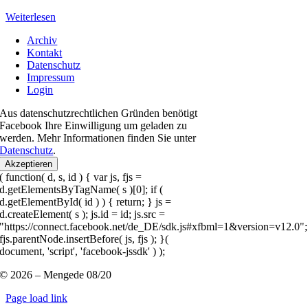
Weiterlesen
Archiv
Kontakt
Datenschutz
Impressum
Login
Aus datenschutzrechtlichen Gründen benötigt
Facebook Ihre Einwilligung um geladen zu
werden. Mehr Informationen finden Sie unter
Datenschutz
.
Akzeptieren
( function( d, s, id ) { var js, fjs =
d.getElementsByTagName( s )[0]; if (
d.getElementById( id ) ) { return; } js =
d.createElement( s ); js.id = id; js.src =
"https://connect.facebook.net/de_DE/sdk.js#xfbml=1&version=v12.0";
fjs.parentNode.insertBefore( js, fjs ); }(
document, 'script', 'facebook-jssdk' ) );
© 2026 – Mengede 08/20
Page load link