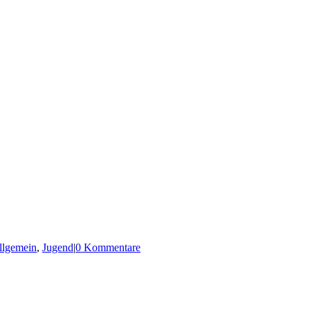
llgemein
,
Jugend
|
0 Kommentare