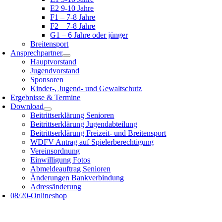
E2 9-10 Jahre
F1 – 7-8 Jahre
F2 – 7-8 Jahre
G1 – 6 Jahre oder jünger
Breitensport
Ansprechpartner
Hauptvorstand
Jugendvorstand
Sponsoren
Kinder-, Jugend- und Gewaltschutz
Ergebnisse & Termine
Download
Beitrittserklärung Senioren
Beitrittserklärung Jugendabteilung
Beitrittserklärung Freizeit- und Breitensport
WDFV Antrag auf Spielerberechtigung
Vereinsordnung
Einwilligung Fotos
Abmeldeauftrag Senioren
Änderungen Bankverbindung
Adressänderung
08/20-Onlineshop