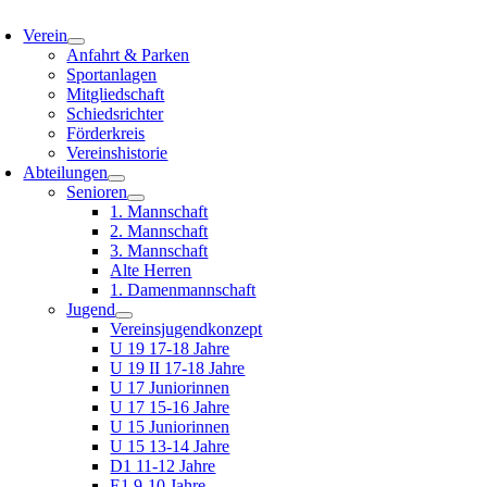
oggle
avigation
Verein
Anfahrt & Parken
Sportanlagen
Mitgliedschaft
Schiedsrichter
Förderkreis
Vereinshistorie
Abteilungen
Senioren
1. Mannschaft
2. Mannschaft
3. Mannschaft
Alte Herren
1. Damenmannschaft
Jugend
Vereinsjugendkonzept
U 19 17-18 Jahre
U 19 II 17-18 Jahre
U 17 Juniorinnen
U 17 15-16 Jahre
U 15 Juniorinnen
U 15 13-14 Jahre
D1 11-12 Jahre
E1 9-10 Jahre