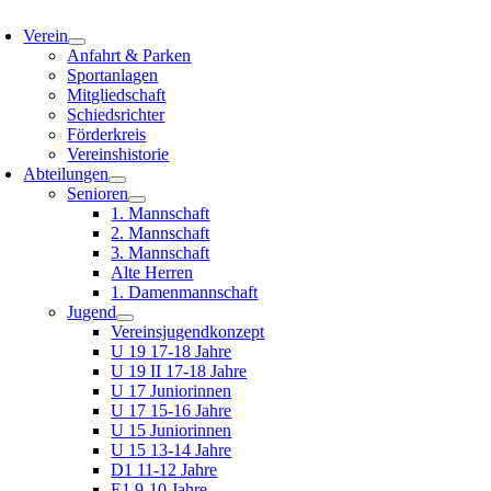
oggle
avigation
Verein
Anfahrt & Parken
Sportanlagen
Mitgliedschaft
Schiedsrichter
Förderkreis
Vereinshistorie
Abteilungen
Senioren
1. Mannschaft
2. Mannschaft
3. Mannschaft
Alte Herren
1. Damenmannschaft
Jugend
Vereinsjugendkonzept
U 19 17-18 Jahre
U 19 II 17-18 Jahre
U 17 Juniorinnen
U 17 15-16 Jahre
U 15 Juniorinnen
U 15 13-14 Jahre
D1 11-12 Jahre
E1 9-10 Jahre