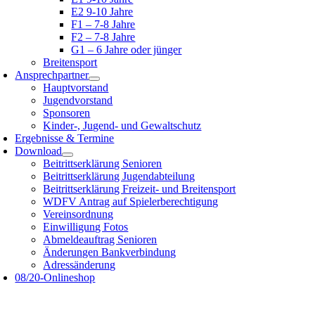
E2 9-10 Jahre
F1 – 7-8 Jahre
F2 – 7-8 Jahre
G1 – 6 Jahre oder jünger
Breitensport
Ansprechpartner
Hauptvorstand
Jugendvorstand
Sponsoren
Kinder-, Jugend- und Gewaltschutz
Ergebnisse & Termine
Download
Beitrittserklärung Senioren
Beitrittserklärung Jugendabteilung
Beitrittserklärung Freizeit- und Breitensport
WDFV Antrag auf Spielerberechtigung
Vereinsordnung
Einwilligung Fotos
Abmeldeauftrag Senioren
Änderungen Bankverbindung
Adressänderung
08/20-Onlineshop