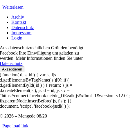
Weiterlesen
Archiv
Kontakt
Datenschutz
Impressum
Login
Aus datenschutzrechtlichen Gründen benötigt
Facebook Ihre Einwilligung um geladen zu
werden. Mehr Informationen finden Sie unter
Datenschutz
.
Akzeptieren
( function( d, s, id ) { var js, fjs =
d.getElementsByTagName( s )[0]; if (
d.getElementById( id ) ) { return; } js =
d.createElement( s ); js.id = id; js.src =
"https://connect.facebook.net/de_DE/sdk.js#xfbml=1&version=v12.0";
fjs.parentNode.insertBefore( js, fjs ); }(
document, 'script', 'facebook-jssdk' ) );
© 2026 – Mengede 08/20
Page load link