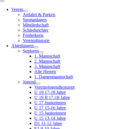
Toggle
Navigation
Verein
Anfahrt & Parken
Sportanlagen
Mitgliedschaft
Schiedsrichter
Förderkreis
Vereinshistorie
Abteilungen
Senioren
1. Mannschaft
2. Mannschaft
3. Mannschaft
Alte Herren
1. Damenmannschaft
Jugend
Vereinsjugendkonzept
U 19 17-18 Jahre
U 19 II 17-18 Jahre
U 17 Juniorinnen
U 17 15-16 Jahre
U 15 Juniorinnen
U 15 13-14 Jahre
D1 11-12 Jahre
E1 9-10 Jahre