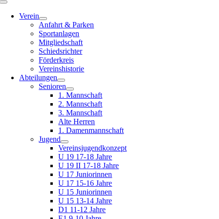
Toggle
Navigation
Verein
Anfahrt & Parken
Sportanlagen
Mitgliedschaft
Schiedsrichter
Förderkreis
Vereinshistorie
Abteilungen
Senioren
1. Mannschaft
2. Mannschaft
3. Mannschaft
Alte Herren
1. Damenmannschaft
Jugend
Vereinsjugendkonzept
U 19 17-18 Jahre
U 19 II 17-18 Jahre
U 17 Juniorinnen
U 17 15-16 Jahre
U 15 Juniorinnen
U 15 13-14 Jahre
D1 11-12 Jahre
E1 9-10 Jahre