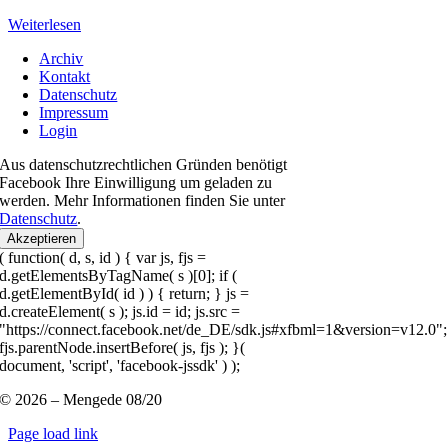
Weiterlesen
Archiv
Kontakt
Datenschutz
Impressum
Login
Aus datenschutzrechtlichen Gründen benötigt
Facebook Ihre Einwilligung um geladen zu
werden. Mehr Informationen finden Sie unter
Datenschutz
.
Akzeptieren
( function( d, s, id ) { var js, fjs =
d.getElementsByTagName( s )[0]; if (
d.getElementById( id ) ) { return; } js =
d.createElement( s ); js.id = id; js.src =
"https://connect.facebook.net/de_DE/sdk.js#xfbml=1&version=v12.0";
fjs.parentNode.insertBefore( js, fjs ); }(
document, 'script', 'facebook-jssdk' ) );
© 2026 – Mengede 08/20
Page load link