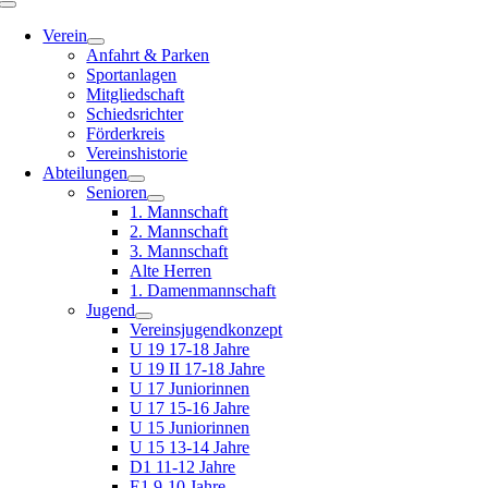
Toggle
Navigation
Verein
Anfahrt & Parken
Sportanlagen
Mitgliedschaft
Schiedsrichter
Förderkreis
Vereinshistorie
Abteilungen
Senioren
1. Mannschaft
2. Mannschaft
3. Mannschaft
Alte Herren
1. Damenmannschaft
Jugend
Vereinsjugendkonzept
U 19 17-18 Jahre
U 19 II 17-18 Jahre
U 17 Juniorinnen
U 17 15-16 Jahre
U 15 Juniorinnen
U 15 13-14 Jahre
D1 11-12 Jahre
E1 9-10 Jahre