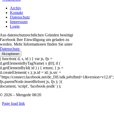
Archiv
Kontakt
Datenschutz
Impressum
Login
Aus datenschutzrechtlichen Gründen benötigt
Facebook Ihre Einwilligung um geladen zu
werden. Mehr Informationen finden Sie unter
Datenschutz
.
Akzeptieren
( function( d, s, id ) { var js, fjs =
d.getElementsByTagName( s )[0]; if (
d.getElementById( id ) ) { return; } js =
d.createElement( s ); js.id = id; js.src =
"https://connect.facebook.net/de_DE/sdk.js#xfbml=1&version=v12.0";
fjs.parentNode.insertBefore( js, fjs ); }(
document, 'script', 'facebook-jssdk' ) );
© 2026 – Mengede 08/20
Page load link
Nach
oben