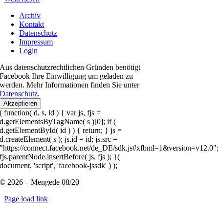
Archiv
Kontakt
Datenschutz
Impressum
Login
Aus datenschutzrechtlichen Gründen benötigt
Facebook Ihre Einwilligung um geladen zu
werden. Mehr Informationen finden Sie unter
Datenschutz
.
Akzeptieren
( function( d, s, id ) { var js, fjs =
d.getElementsByTagName( s )[0]; if (
d.getElementById( id ) ) { return; } js =
d.createElement( s ); js.id = id; js.src =
"https://connect.facebook.net/de_DE/sdk.js#xfbml=1&version=v12.0";
fjs.parentNode.insertBefore( js, fjs ); }(
document, 'script', 'facebook-jssdk' ) );
© 2026 – Mengede 08/20
Page load link
Nach
oben