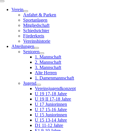
Toggle
Navigation
Verein
Anfahrt & Parken
Sportanlagen
Mitgliedschaft
Schiedsrichter
Förderkreis
Vereinshistorie
Abteilungen
Senioren
1. Mannschaft
2. Mannschaft
3. Mannschaft
Alte Herren
1. Damenmannschaft
Jugend
Vereinsjugendkonzept
U 19 17-18 Jahre
U 19 II 17-18 Jahre
U 17 Juniorinnen
U 17 15-16 Jahre
U 15 Juniorinnen
U 15 13-14 Jahre
D1 11-12 Jahre
E1 9-10 Jahre