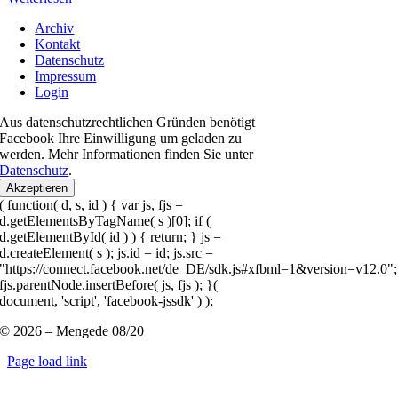
Archiv
Kontakt
Datenschutz
Impressum
Login
Aus datenschutzrechtlichen Gründen benötigt
Facebook Ihre Einwilligung um geladen zu
werden. Mehr Informationen finden Sie unter
Datenschutz
.
Akzeptieren
( function( d, s, id ) { var js, fjs =
d.getElementsByTagName( s )[0]; if (
d.getElementById( id ) ) { return; } js =
d.createElement( s ); js.id = id; js.src =
"https://connect.facebook.net/de_DE/sdk.js#xfbml=1&version=v12.0";
fjs.parentNode.insertBefore( js, fjs ); }(
document, 'script', 'facebook-jssdk' ) );
© 2026 – Mengede 08/20
Page load link
Nach
oben