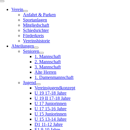
Toggle
Navigation
Verein
Anfahrt & Parken
Sportanlagen
Mitgliedschaft
Schiedsrichter
Förderkreis
Vereinshistorie
Abteilungen
Senioren
1. Mannschaft
2. Mannschaft
3. Mannschaft
Alte Herren
1. Damenmannschaft
Jugend
Vereinsjugendkonzept
U 19 17-18 Jahre
U 19 II 17-18 Jahre
U 17 Juniorinnen
U 17 15-16 Jahre
U 15 Juniorinnen
U 15 13-14 Jahre
D1 11-12 Jahre
E1 9-10 Jahre