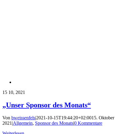
15
10, 2021
„Unser Sponsor des Monats“
Von
bweissenfels
|
2021-10-15T19:44:20+02:00
15. Oktober
2021
|
Allgemein
,
Sponsor des Monats
|
0 Kommentare
Weiterlesen