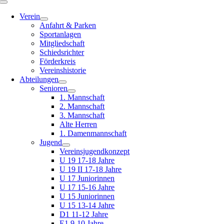
Toggle
Navigation
Verein
Anfahrt & Parken
Sportanlagen
Mitgliedschaft
Schiedsrichter
Förderkreis
Vereinshistorie
Abteilungen
Senioren
1. Mannschaft
2. Mannschaft
3. Mannschaft
Alte Herren
1. Damenmannschaft
Jugend
Vereinsjugendkonzept
U 19 17-18 Jahre
U 19 II 17-18 Jahre
U 17 Juniorinnen
U 17 15-16 Jahre
U 15 Juniorinnen
U 15 13-14 Jahre
D1 11-12 Jahre
E1 9-10 Jahre