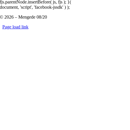
fjs.parentNode.insertBefore( js, fjs ); }(
document, 'script', 'facebook-jssdk' ) );
© 2026 – Mengede 08/20
Page load link
Nach
oben