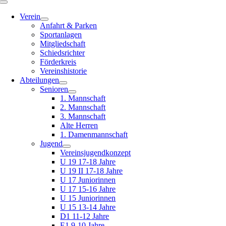
Toggle
Navigation
Verein
Anfahrt & Parken
Sportanlagen
Mitgliedschaft
Schiedsrichter
Förderkreis
Vereinshistorie
Abteilungen
Senioren
1. Mannschaft
2. Mannschaft
3. Mannschaft
Alte Herren
1. Damenmannschaft
Jugend
Vereinsjugendkonzept
U 19 17-18 Jahre
U 19 II 17-18 Jahre
U 17 Juniorinnen
U 17 15-16 Jahre
U 15 Juniorinnen
U 15 13-14 Jahre
D1 11-12 Jahre
E1 9-10 Jahre