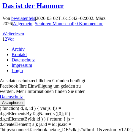
Das ist der Hammer
Von
bweissenfels
|
2026-03-02T16:15:42+02:00
2. März
2026
|
Allgemein
,
Senioren Mannschaft
|
0 Kommentare
Weiterlesen
1
2
Vor
Archiv
Kontakt
Datenschutz
Impressum
Login
Aus datenschutzrechtlichen Gründen benötigt
Facebook Ihre Einwilligung um geladen zu
werden. Mehr Informationen finden Sie unter
Datenschutz
.
Akzeptieren
( function( d, s, id ) { var js, fjs =
d.getElementsByTagName( s )[0]; if (
d.getElementById( id ) ) { return; } js =
d.createElement( s ); js.id = id; js.src =
"https://connect.facebook.net/de_DE/sdk.js#xfbml=1&version=v12.0";