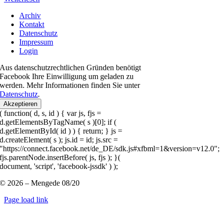
Archiv
Kontakt
Datenschutz
Impressum
Login
Aus datenschutzrechtlichen Gründen benötigt
Facebook Ihre Einwilligung um geladen zu
werden. Mehr Informationen finden Sie unter
Datenschutz
.
Akzeptieren
( function( d, s, id ) { var js, fjs =
d.getElementsByTagName( s )[0]; if (
d.getElementById( id ) ) { return; } js =
d.createElement( s ); js.id = id; js.src =
"https://connect.facebook.net/de_DE/sdk.js#xfbml=1&version=v12.0";
fjs.parentNode.insertBefore( js, fjs ); }(
document, 'script', 'facebook-jssdk' ) );
© 2026 – Mengede 08/20
Page load link
Nach
oben