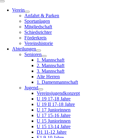
Toggle
Navigation
Verein
Anfahrt & Parken
Sportanlagen
Mitgliedschaft
Schiedsrichter
Förderkreis
Vereinshistorie
Abteilungen
Senioren
1. Mannschaft
2. Mannschaft
3. Mannschaft
Alte Herren
1. Damenmannschaft
Jugend
Vereinsjugendkonzept
U 19 17-18 Jahre
U 19 II 17-18 Jahre
U 17 Juniorinnen
U 17 15-16 Jahre
U 15 Juniorinnen
U 15 13-14 Jahre
D1 11-12 Jahre
E1 9-10 Jahre