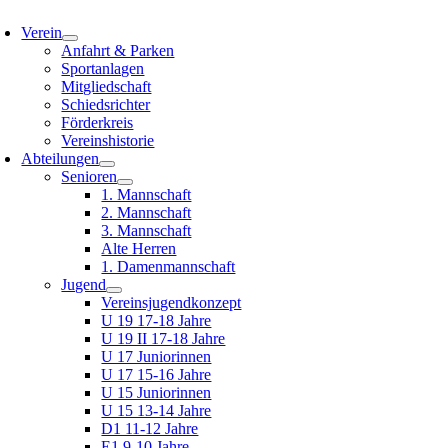
oggle
avigation
Verein
Anfahrt & Parken
Sportanlagen
Mitgliedschaft
Schiedsrichter
Förderkreis
Vereinshistorie
Abteilungen
Senioren
1. Mannschaft
2. Mannschaft
3. Mannschaft
Alte Herren
1. Damenmannschaft
Jugend
Vereinsjugendkonzept
U 19 17-18 Jahre
U 19 II 17-18 Jahre
U 17 Juniorinnen
U 17 15-16 Jahre
U 15 Juniorinnen
U 15 13-14 Jahre
D1 11-12 Jahre
E1 9-10 Jahre