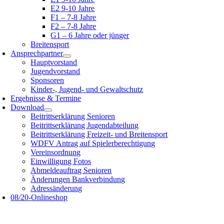
E2 9-10 Jahre
F1 – 7-8 Jahre
F2 – 7-8 Jahre
G1 – 6 Jahre oder jünger
Breitensport
Ansprechpartner
Hauptvorstand
Jugendvorstand
Sponsoren
Kinder-, Jugend- und Gewaltschutz
Ergebnisse & Termine
Download
Beitrittserklärung Senioren
Beitrittserklärung Jugendabteilung
Beitrittserklärung Freizeit- und Breitensport
WDFV Antrag auf Spielerberechtigung
Vereinsordnung
Einwilligung Fotos
Abmeldeauftrag Senioren
Änderungen Bankverbindung
Adressänderung
08/20-Onlineshop