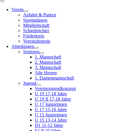
Toggle
Navigation
Verein
Anfahrt & Parken
Sportanlagen
Mitgliedschaft
Schiedsrichter
Förderkreis
Vereinshistorie
Abteilungen
Senioren
1. Mannschaft
2. Mannschaft
3. Mannschaft
Alte Herren
1. Damenmannschaft
Jugend
Vereinsjugendkonzept
U 19 17-18 Jahre
U 19 II 17-18 Jahre
U 17 Juniorinnen
U 17 15-16 Jahre
U 15 Juniorinnen
U 15 13-14 Jahre
D1 11-12 Jahre
E1 9-10 Jahre