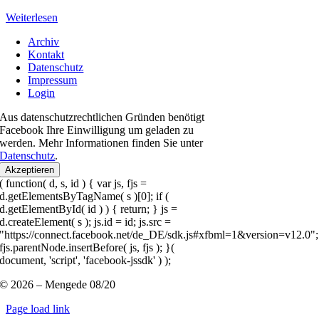
Weiterlesen
Archiv
Kontakt
Datenschutz
Impressum
Login
Aus datenschutzrechtlichen Gründen benötigt
Facebook Ihre Einwilligung um geladen zu
werden. Mehr Informationen finden Sie unter
Datenschutz
.
Akzeptieren
( function( d, s, id ) { var js, fjs =
d.getElementsByTagName( s )[0]; if (
d.getElementById( id ) ) { return; } js =
d.createElement( s ); js.id = id; js.src =
"https://connect.facebook.net/de_DE/sdk.js#xfbml=1&version=v12.0";
fjs.parentNode.insertBefore( js, fjs ); }(
document, 'script', 'facebook-jssdk' ) );
© 2026 – Mengede 08/20
Page load link